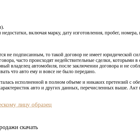
).
 недостатки, включая марку, дату изготовления, пробег, номера,
тся не подписанным, то такой договор не имеет юридической си
овора, часто происходят недействительные сделки, которыми в 
новый владелец автомобиля, после заключении договора и не со
вать что авто ему и вовсе не было передано.
читалась исполненной в полном объеме и никаких претензий с об
арактеристик авто и других данных, перечисленных выше. Акт пр
ескому лицу образец
родажи скачать