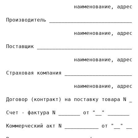
                      наименование, адрес,
Производитель ____________________________
                      наименование, адрес,
Поставщик ________________________________
                      наименование, адрес,
Страховая компания _______________________
                      наименование, адрес,
Договор (контракт) на поставку товара N __
Счет - фактура N _______ от "__" _______ _
Коммерческий акт N ___________ от "__" ___