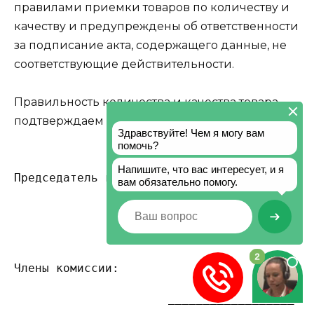
правилами приемки товаров по количеству и
качеству и предупреждены об ответственности
за подписание акта, содержащего данные, не
соответствующие действительности.
Правильность количества и качества товара
подтверждаем
Председатель комиссии __________________ _
                         место работы,    
                           должность      
Члены комиссии:
                      __________________ _