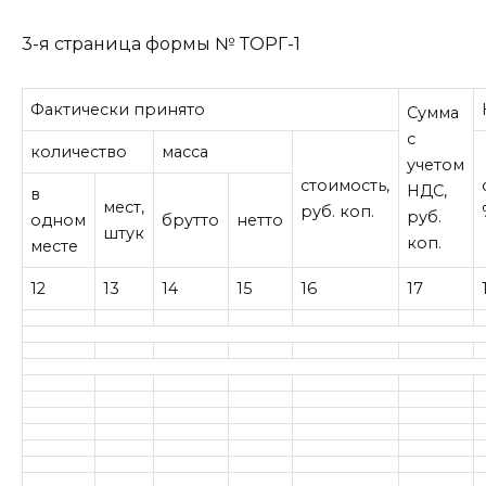
3-я страница формы № ТОРГ-1
Фактически принято
Сумма
с
количество
масса
учетом
стоимость,
НДС,
в
мест,
руб. коп.
руб.
одном
брутто
нетто
штук
коп.
месте
12
13
14
15
16
17