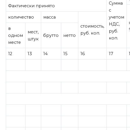
Сумма
Фактически принято
с
количество
масса
учетом
НДС,
стоимость,
в
руб.
мест,
руб. коп.
одном
брутто
нетто
коп.
штук
месте
12
13
14
15
16
17