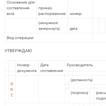
Основание для
составления
приказ,
акта
распоряжение
номер
(ненужное
зачеркнуть)
дата
Вид операции
УТВЕРЖДАЮ
Номер
Дата
Руководитель
документа
составления
(должность)
А
К
(подпись)
(рас
Т
подп