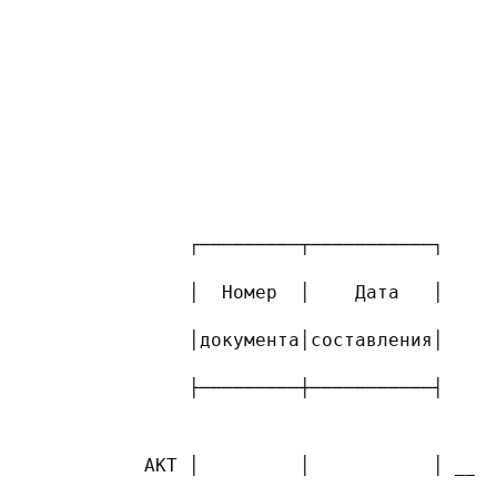
                                          
                                          
                                          
                                          
               ┌─────────┬───────────┐    
               │  Номер  │    Дата   │    
               │документа│составления│    
               ├─────────┼───────────┤    
           АКТ │         │           │ ___