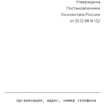
Утверждена
Постановлением
Госкомстата России
от 25.12.98 N 132
                                          
                                          
                                          
                                          
                                          
__________________________________________
     организация, адрес, номер телефона   