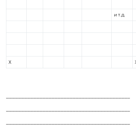
и т.д.
Х
__________________________________________
__________________________________________
__________________________________________
__________________________________________