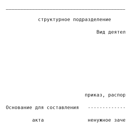
__________________________________________
           структурное подразделение      
                               Вид деятель
                                          
                                          
                                          
                                          
                           приказ, распоря
Основание для составления   --------------
         акта               ненужное зачер