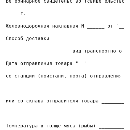
Ветеринарное свидетельство (свидетельство)
____ г.
Железнодорожная накладная N ______ от "__"
Способ доставки __________________________
                       вид транспортного с
Дата отправления товара "__" _______ ____ 
со станции (пристани, порта) отправления _
                                          
или со склада отправителя товара _________
                                          
Температура в толще мяса (рыбы) __________