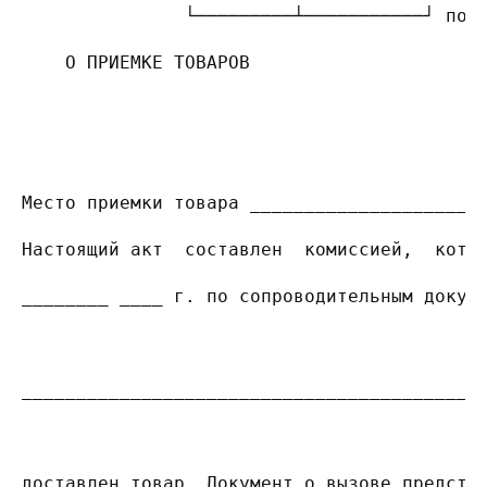
               └─────────┴───────────┘ под
    О ПРИЕМКЕ ТОВАРОВ
                                          
Место приемки товара _____________________
Настоящий акт  составлен  комиссией,  кото
________ ____ г. по сопроводительным докум
                                         н
__________________________________________
                                          
доставлен товар. Документ о вызове предста