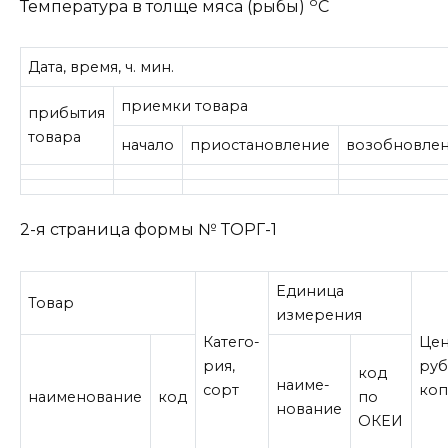
о
Температура в толще мяса (рыбы)
С
Дата, время, ч. мин.
приемки товара
прибытия
товара
начало
приостановление
возобновле
2-я страница формы № ТОРГ-1
Единица
Товар
измерения
Катего-
Цен
рия,
руб
код
наиме­
сорт
коп
наименование
код
по
нование
ОКЕИ