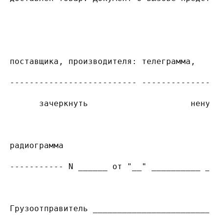
                                          
поставщика, производителя: телеграмма,   ф
-------------------------- ---------------
      зачеркнуть                     ненуж
радиограмма
----------- N ______ от "__" __________ __
Грузоотправитель _________________________