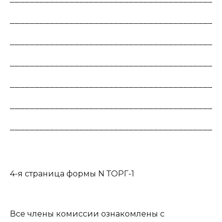
__________________________________________
__________________________________________
__________________________________________
__________________________________________
__________________________________________
__________________________________________
4-я страница формы N ТОРГ-1
Все члены комиссии ознакомлены с