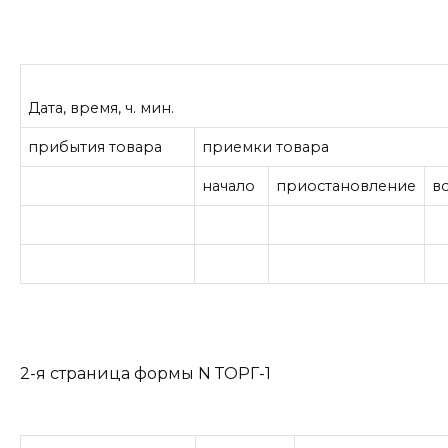
Дата, время, ч. мин.
прибытия товара
приемки товара
начало
приостановление
в
2-я страница формы N ТОРГ-1