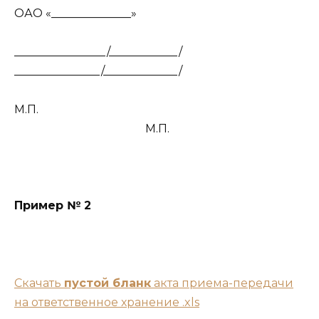
ОАО «______________»
________________/____________/
_______________/_____________/
М.П.
М.П.
Пример № 2
Скачать
пустой бланк
акта приема-передачи
на ответственное хранение .xls