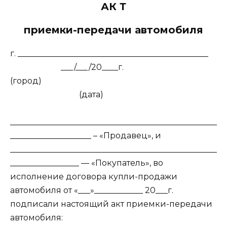
АК Т
приемки-передачи автомобиля
г. _______________________________________________
___/___/20____г.
(город)
(дата)
___________________________________________________
____________________ – «Продавец», и
___________________________________________________
_________________ — «Покупатель», во
исполнение договора купли-продажи
автомобиля от «___»____________ 20___г.
подписали настоящий акт приемки-передачи
автомобиля: