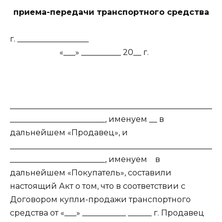
приема-передачи транспортного средства
г. __________________
«___» __________ 20__ г.
___________________________________________________
________________________
, именуем __ в
дальнейшем «Продавец», и
___________________________________________________
________________________, именуем
в
дальнейшем «Покупатель», составили
настоящий Акт о том, что в соответствии с
Договором купли-продажи транспортного
средства от «___» ___________ ______ г. Продавец