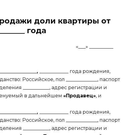
продажи доли квартиры от
_______ года
__» __________
________________,
____________ года рождения,
данство: Российское, пол _____________, паспорт
азделения ___________, адрес регистрации и
, именуемый в дальнейшем
«Продавец»
, и
________________,
____________ года рождения,
данство: Российское, пол _____________, паспорт
азделения ___________, адрес регистрации и