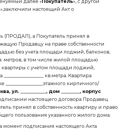
именуемый далее «
Покупатель
», с другой
»,заключили настоящий Акт о
ь (ПРОДАЛ), а Покупатель принял в
жащую Продавцу на праве собственности
щадью без учета площади лоджий, балконов,
 кв. метров, в том числе жилой площадью
адь квартиры с учетом площади лоджий,
 _________________ кв.метра. Квартира
же ________________этажного кирпичного/
сква, ул. ___________, дом ________, корпус
дписании настоящего договора Продавец
атель принял в собственность квартиру и право
общего пользования указанного жилого дома.
а момент подписания настоящего Акта