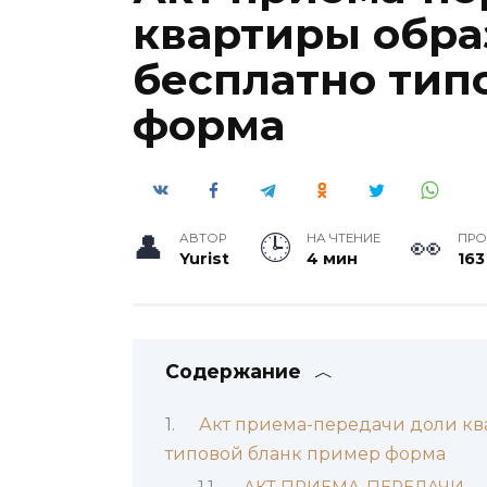
квартиры обра
бесплатно тип
форма
АВТОР
НА ЧТЕНИЕ
ПР
Yurist
4 мин
163
Содержание
Акт приема-передачи доли ква
типовой бланк пример форма
АКТ ПРИЕМА-ПЕРЕДАЧИ