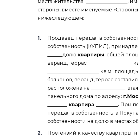
места жительства: _________________, 
стороны, вместе именуемые «Стороны
нижеследующем:
Продавец передал в собственност
собственность (КУПИЛ),
принадле
______долю
квартиры
, общей пло
веранд, террас __________________
_____________________ кв.м., площ
балконов, веранд, террас составила
расположена на ______________
эта
панельного дома по адресу
: г.Мо
________ квартира _________.
При по
передал в собственность, а Покуп
собственности на долю в местах 
Претензий к качеству квартиры
н