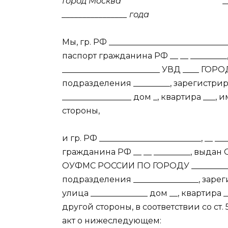
Город Москва _____________
________________ года
Мы, гр. РФ _____________________________
паспорт гражданина РФ __ __ _____
________________________ УВД ____ ГОР
подразделения _________, зарегистрир
_________________ дом _, квартира __
стороны,
и гр. РФ _________________________, __ _
гражданина РФ __ __ _________, выда
ОУФМС РОССИИ ПО ГОРОДУ _____________
подразделения ________________, зарег
улица ______________ дом __, квартира
другой стороны, в соответствии со ст
акт о нижеследующем: