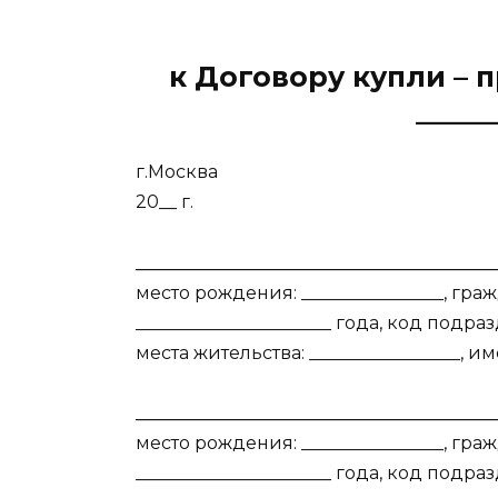
к Договору купли – 
_____
г.Москва «_
20__ г.
________________________________________
место рождения: ________________, граж
______________________ года, код подр
места жительства: _________________
________________________________________
место рождения: ________________, граж
______________________ года, код подр