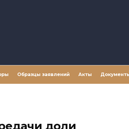
оры
Образцы заявлений
Акты
Документ
редачи доли