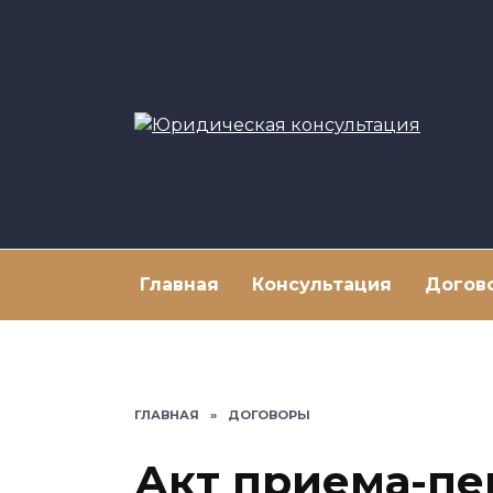
Перейти
к
содержанию
Главная
Консультация
Догов
ГЛАВНАЯ
»
ДОГОВОРЫ
Акт приема-пе