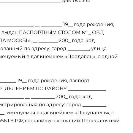
______________ две тысячи
______________, __ _________ 19__ года рождения,
____, выдан ПАСПОРТНЫМ СТОЛОМ № _ ОВД
ОДА МОСКВЫ, __ ________ 200_ года, код
ованный по адресу: город _________, улица
_, именуемый в дальнейшем «Продавец», с одной
_________ 19__ года рождения, паспорт
н ОТДЕЛЕНИЕМ ПО РАЙОНУ ________________
______ __ __________ 200_ года, код
истрированная по адресу: город __________,
 ___, именуемая в дальнейшем «Покупатель», с
. 556 ГК РФ, составили настоящий Передаточный