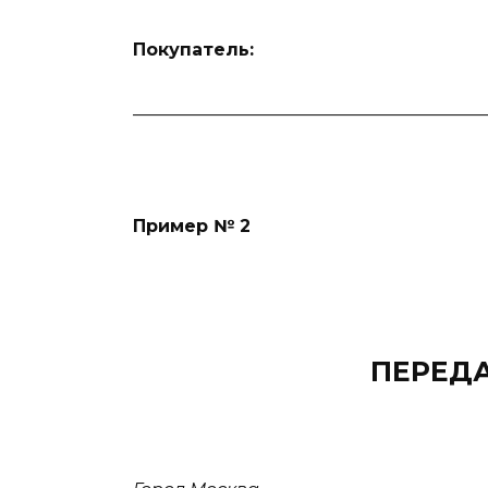
Покупатель:
________________________________________
Пример № 2
ПЕРЕД