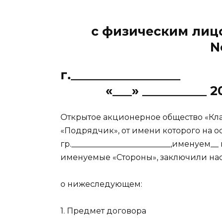
с физическим лиц
N
г.______
«___» __________ 20_
Открытое акционерное общество «Кл
«Подрядчик», от имени которого на осн
гр._________________________,именуем_
именуемые «Стороны», заключили на
о нижеследующем:
1. Предмет договора