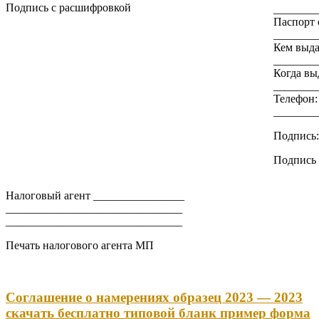
Подпись с расшифровкой
________
Паспорт 
________
Кем выда
________
Когда вы
________
Телефон:
________
Подпись:
Подпись 
Налоговый агент ________________
_______________________________
_______________________________
Печать налогового агента МП
Соглашение о намерениях образец 2023 — 2023
скачать бесплатно типовой бланк пример форма