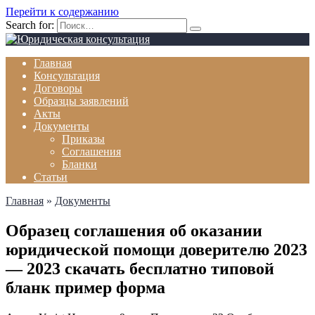
Перейти к содержанию
Search for:
Главная
Консультация
Договоры
Образцы заявлений
Акты
Документы
Приказы
Соглашения
Бланки
Статьи
Главная
»
Документы
Образец соглашения об оказании
юридической помощи доверителю 2023
— 2023 скачать бесплатно типовой
бланк пример форма