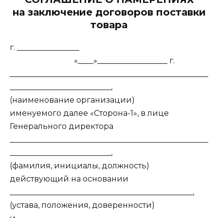
на заключение договоров поставки
товара
г. ________________
«____»__________________ г.
___________________________________________________
__________________________,
(наименование организации)
именуемого далее «Сторона-1», в лице
Генерального директора
___________________________________________________
__________________________,
(фамилия, инициалы, должность)
действующий на основании
_______________________________________________,
(устава, положения, доверенности)