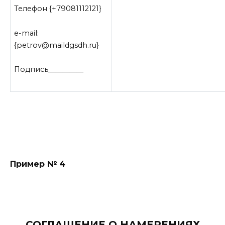
Телефон {+79081112121}
e-mail:
{petrov@maildgsdh.ru}
Подпись__________
Пример № 4
СОГЛАШЕНИЕ О НАМЕРЕНИЯХ