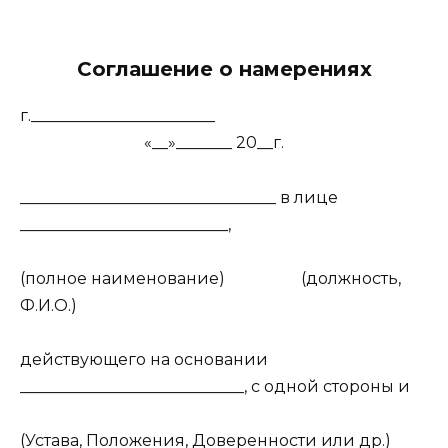
Соглашение о намерениях
г._______________________
«__»_______ 20__г.
________________________________ в лице
__________________________,
(полное наименование) (должность,
Ф.И.О.)
действующего на основании
____________________________, с одной стороны и
(Устава, Положения, Доверенности или др.)