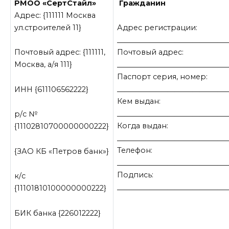
РМОО «СертСтайл»
Гражданин
Адрес: {111111 Москва
ул.строителей 11}
Адрес регистрации:
_______________________________
Почтовый адрес:
Почтовый адрес: {111111,
_______________________________
Москва, а/я 111}
Паспорт серия, номер:
_______________________________
ИНН {611106562222}
Кем выдан:
_______________________________
р/с №
Когда выдан:
{11102810700000000222}
_______________________________
Телефон:
{ЗАО КБ «Петров банк»}
_______________________________
Подпись:
к/с
_______________________________
{11101810100000000222}
БИК банка {226012222}