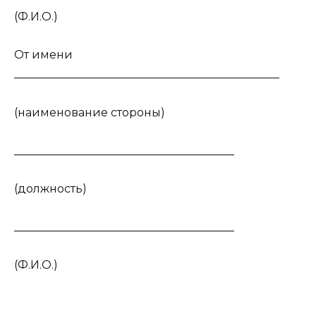
(Ф.И.О.)
От имени
_______________________________________________
(наименование стороны)
_______________________________________
(должность)
_______________________________________
(Ф.И.О.)