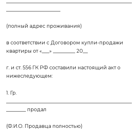
___________________________________________________
______________________
(полный адрес проживания)
в соответствии с Договором купли-продажи
квартиры от «___» _________ 20__
г. и ст. 556 ГК РФ составили настоящий акт о
нижеследующем:
1. Гр.
___________________________________________________
________ продал
(Ф.И.О. Продавца полностью)