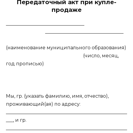
Передаточный акт при купле-
продаже
_________________________________
_________________________________
(наименование муниципального образования)
(число, месяц,
год прописью)
Мы, гр. (указать фамилию, имя, отчество),
проживающий(ая) по адресу:
___________________________________________________
___, и гр.
___________________________________________________