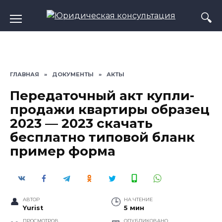
Перейти
к
содержанию
ГЛАВНАЯ
»
ДОКУМЕНТЫ
»
АКТЫ
Передаточный акт купли-
продажи квартиры образец
2023 — 2023 скачать
бесплатно типовой бланк
пример форма
АВТОР
НА ЧТЕНИЕ
Yurist
5 мин
ПРОСМОТРОВ
ОПУБЛИКОВАНО