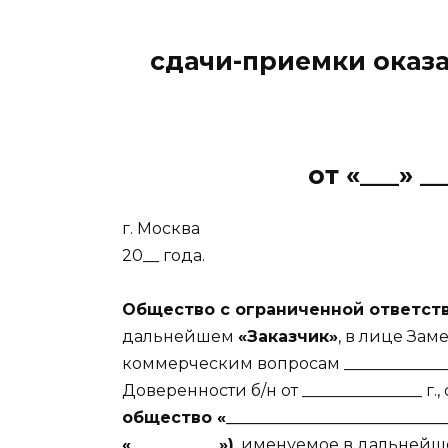
сдачи-приемки оказа
от «___» _
г. Москва
20__ года.
Общество с ограниченной ответствен
дальнейшем
«Заказчик»
, в лице Зам
коммерческим вопросам _____________
Доверенности б/н от _______________ г.
общество «________________________
«___________»)
, именуемое в дальней