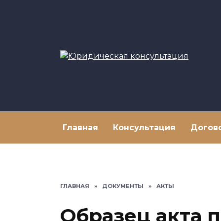
Перейти
к
содержанию
Главная
Консультация
Догов
ГЛАВНАЯ
»
ДОКУМЕНТЫ
»
АКТЫ
Образец акта 