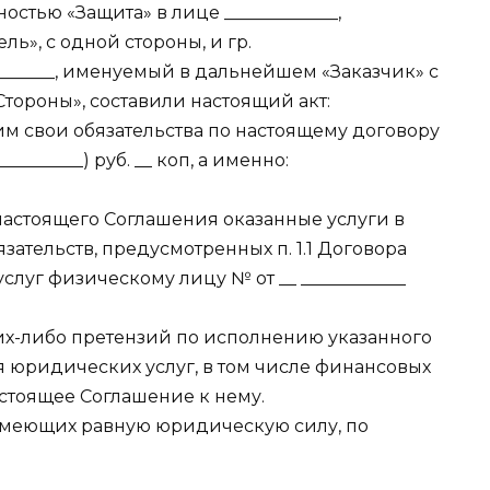
стью «Защита» в лице _____________,
», с одной стороны, и гр.
__________, именуемый в дальнейшем «Заказчик» с
тороны», составили настоящий акт:
им свои обязательства по настоящему договору
__________) руб. __ коп, а именно:
 настоящего Соглашения оказанные услуги в
ательств, предусмотренных п. 1.1 Договора
луг физическому лицу № от __ ____________
ких-либо претензий по исполнению указанного
 юридических услуг, в том числе финансовых
стоящее Соглашение к нему.
, имеющих равную юридическую силу, по