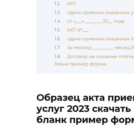
АКТ
сдачи-приемки оказанных ус
от «___» ________ 20__ года.
АКТ №___
сдачи-приемки оказанных У
за период __________ месяц 2
Договор на оказание платны
бланк пример форма
Образец акта при
услуг 2023 скачать
бланк пример фор