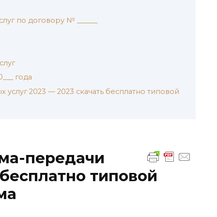
луг по договору № ______
слуг
0___ года
х услуг 2023 — 2023 скачать бесплатно типовой
ема-передачи
 бесплатно типовой
ма