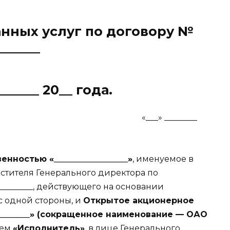
нных услуг по договору №
______
_______ 20__ года.
«___» ________
ностью «__________________»
, именуемое в
естителя Генерального директора по
________, действующего на основании
, с одной стороны, и
Открытое акционерное
___________» (сокращенное наименование — ОАО
шем
«Исполнитель»
, в лице Генерального