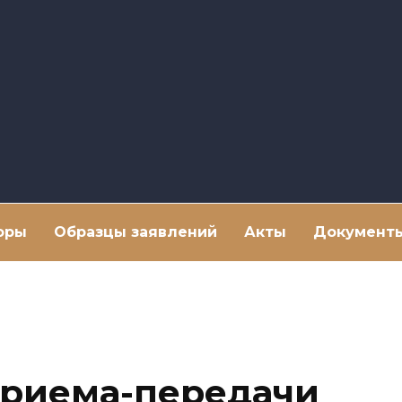
оры
Образцы заявлений
Акты
Документ
приема-передачи