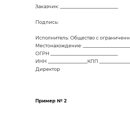
Заказчик: _________________________
Подпись:
Исполнитель: Общество с ограниченн
Местонахождение: _____________________
ОГРН _____________________________
ИНН _________________КПП _____________
Директор
Пример № 2