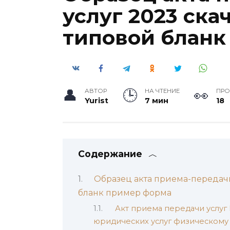
услуг 2023 ска
типовой бланк
АВТОР
НА ЧТЕНИЕ
ПР
Yurist
7 мин
18
Содержание
Образец акта приема-передачи
бланк пример форма
Акт приема передачи услуг
юридических услуг физическому ли