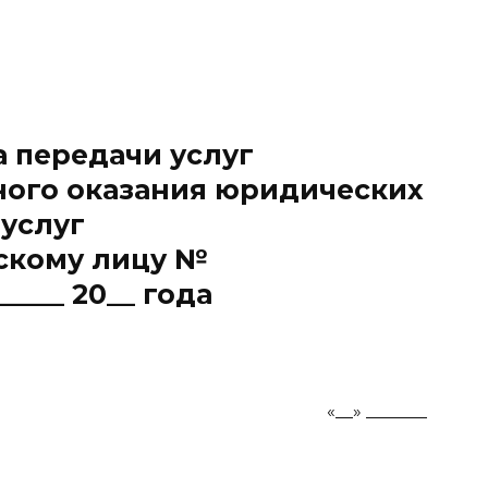
а передачи услуг
ного оказания юридических
услуг
скому лицу №
______ 20__ года
 «__» _______