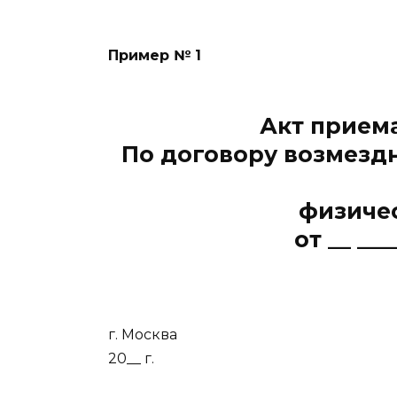
Пример № 1
Акт прием
По договору возмезд
физиче
от __ __
г. Москва
20__ г.