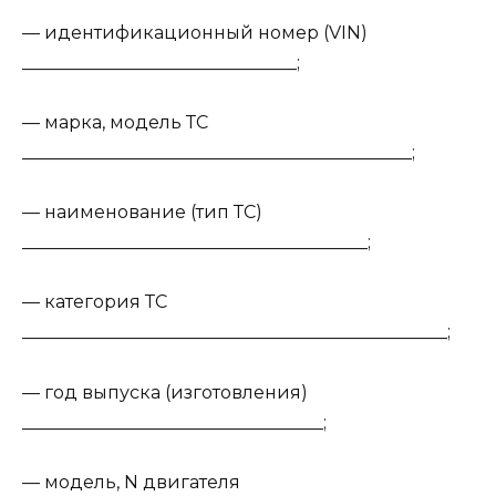
— идентификационный номер (VIN)
_______________________________;
— марка, модель ТС
____________________________________________;
— наименование (тип ТС)
_______________________________________;
— категория ТС
________________________________________________;
— год выпуска (изготовления)
__________________________________;
— модель, N двигателя