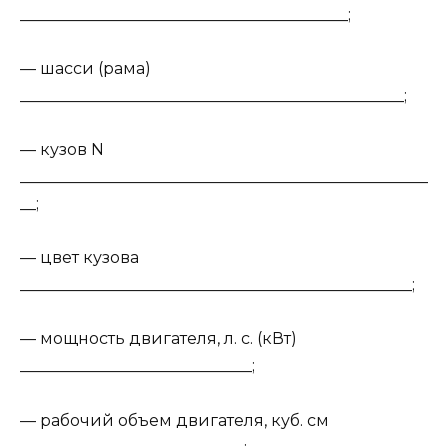
_________________________________________;
— шасси (рама)
________________________________________________;
— кузов N
___________________________________________________
__;
— цвет кузова
_________________________________________________;
— мощность двигателя, л. с. (кВт)
_____________________________;
— рабочий объем двигателя, куб. см
____________________________;