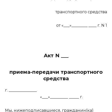
транспортного средства
от «___»________ ____ г. N 1
Акт N ___
приема-передачи транспортного
средства
г. ______________
«___»_________ _____ г.
Мы, нижеподписавшиеся, гражданин(ка)