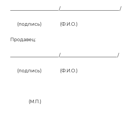
_____________________/__________________________/
(подпись)
(Ф.И.О.)
Продавец:
_____________________/_________________________/
(подпись)
(Ф.И.О.)
(М.П.)