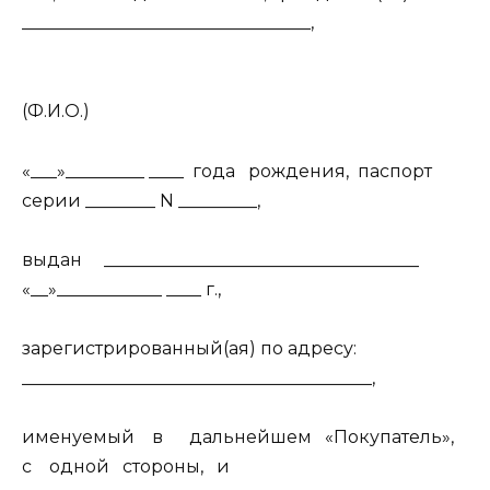
_________________________________,
(Ф.И.О.)
«___»_________ ____
года
рождения,
паспорт
серии ________ N _________,
выдан
____________________________________
«__»____________ ____ г.,
зарегистрированный(ая) по адресу:
________________________________________,
именуемый
в
дальнейшем
«Покупатель»,
с
одной
стороны,
и