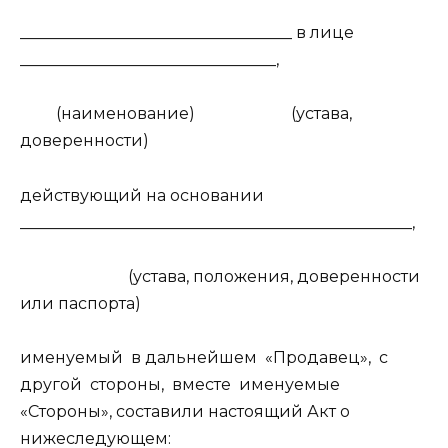
__________________________________ в лице
________________________________,
(наименование)
(устава,
доверенности)
действующий на основании
_________________________________________________,
(устава, положения, доверенности
или паспорта)
именуемый
в дальнейшем
«Продавец»,
с
другой
стороны,
вместе
именуемые
«Стороны», составили настоящий Акт о
нижеследующем: