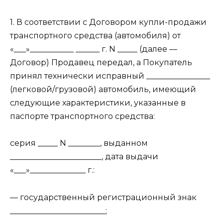
1. В соответствии с Договором купли-продажи
транспортного средства (автомобиля) от
«___»___________ ______ г. N _____ (далее —
Договор) Продавец передал, а Покупатель
принял технически исправный ________________
(легковой/грузовой) автомобиль, имеющий
следующие характеристики, указанные в
паспорте транспортного средства:
серия _____ N ________, выданном
_______________________, дата выдачи
«___»______________ г.:
— государственный регистрационный знак
________________________;