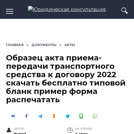
Перейти
к
содержанию
ГЛАВНАЯ
»
ДОКУМЕНТЫ
»
АКТЫ
Образец акта приема-
передачи транспортного
средства к договору 2022
скачать бесплатно типовой
бланк пример форма
распечатать
АВТОР
НА ЧТЕНИЕ
Yurist
4 мин