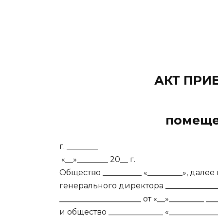
АКТ ПРИ
помеще
г. __
«__»________ 20__ г.
Общество __________ «_________», дал
генерального директора _____________
_____________________ от «__»_________ _
и общество ______________ «__________