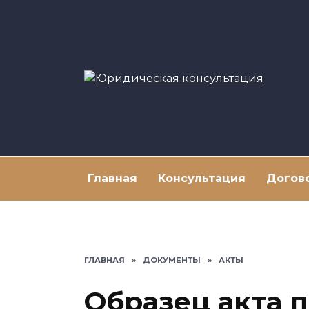
Перейти
к
содержанию
Главная
Консультация
Догов
ГЛАВНАЯ
»
ДОКУМЕНТЫ
»
АКТЫ
Образец акта 