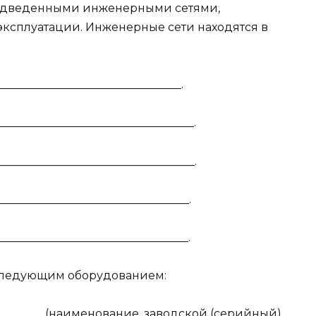
подведенными инженерными сетями,
ксплуатации. Инженерные сети находятся в
________________________________.
_________________________________.
_________________________________.
_________________________________.
_________________________________.
 следующим оборудованием:
__________ (наименование, заводской (серийный)