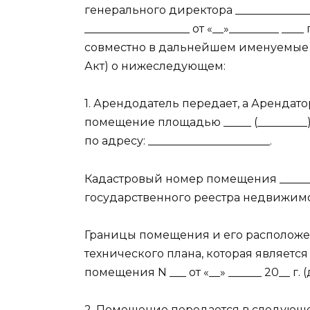
генерального директора _____________
___________________ от «__»_________ ___
совместно в дальнейшем именуемые «
Акт) о нижеследующем:
1. Арендодатель передает, а Аренда
помещение площадью _____ (_________) 
по адресу: ______________________.
Кадастровый номер помещения _______
государственного реестра недвижимо
Границы помещения и его расположе
технического плана, которая являет
помещения N ___ от «__» ______ 20__ г.
2. Помещение передается в следующе