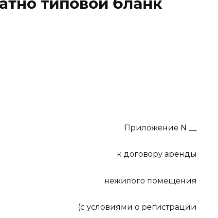
латно типовой бланк
Приложение N __
к договору аренды
нежилого помещения
(с условиями о регистрации