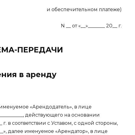
и обеспечительном платеже)
N __ от «__»_______ 20__ г.
ЕМА-ПЕРЕДАЧИ
ния в аренду
______
ее именуемое «Арендодатель», в лице
__________, действующего на основании
___ г. в соответствии с Уставом, с одной стороны,
____», далее именуемое «Арендатор», в лице