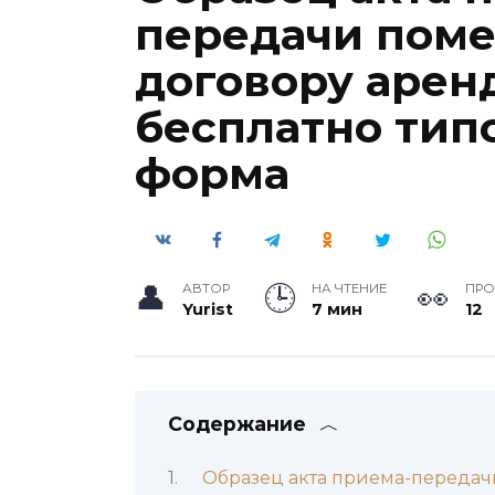
передачи пом
договору арен
бесплатно тип
форма
АВТОР
НА ЧТЕНИЕ
ПР
Yurist
7 мин
12
Содержание
Образец акта приема-передач