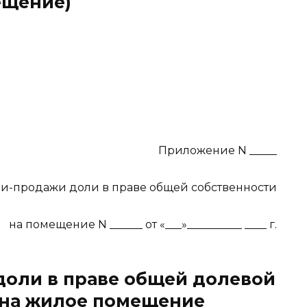
ещение)
Приложение N _____
ли-продажи доли в праве общей собственности
на помещение N ______ от «___»__________ ____ г.
доли в праве общей долевой
 на жилое помещение