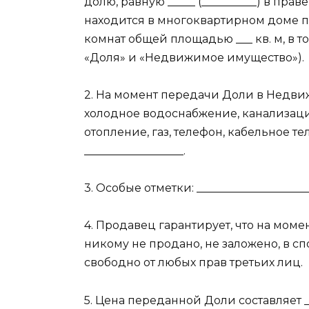
долю, равную _____ (__________) в пра
находится в многоквартирном доме по а
комнат общей площадью ___ кв. м, в т
«Доля» и «Недвижимое имущество»).
2. На момент передачи Доли в Недви
холодное водоснабжение, канализаци
отопление, газ, телефон, кабельное т
__________________.
3. Особые отметки: _____________________
4. Продавец гарантирует, что на мо
никому не продано, не заложено, в сп
свободно от любых прав третьих лиц.
5. Цена переданной Доли составляет ___