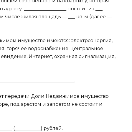
ве общей собственности на квартиру, которая
дресу: __________________, состоит из ___
ом числе жилая площадь — ___ кв. м (далее —
жимом имуществе имеются: электроэнергия,
я, горячее водоснабжение, центральное
елевидение, Интернет, охранная сигнализация,
_______________________________.
мент передачи Доли Недвижимое имущество
оре, под арестом и запретом не состоит и
___ (___________) рублей.