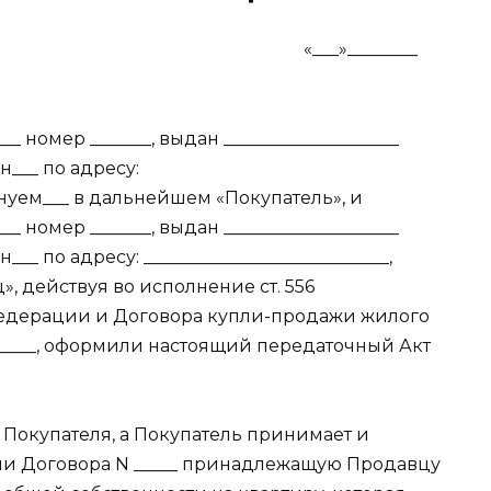
«___»________
___ номер _______, выдан ____________________
нн___ по адресу:
именуем___ в дальнейшем «Покупатель», и
___ номер _______, выдан ____________________
н___ по адресу: ____________________________,
 действуя во исполнение ст. 556
едерации и Договора купли-продажи жилого
 N _____, оформили настоящий передаточный Акт
ь Покупателя, а Покупатель принимает и
ями Договора N _____ принадлежащую Продавцу