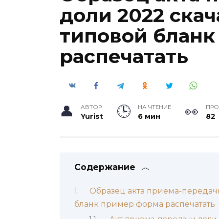
доли 2022 скач
типовой бланк
распечатать
АВТОР
НА ЧТЕНИЕ
ПР
Yurist
6 мин
82
Содержание
Образец акта приема-передачи
бланк пример форма распечатать
Акт приема-передачи доли 