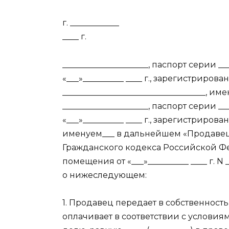
г. ____________
____ г.
_____________________, паспорт серии __
«___»__________ ____ г., зарегистрирова
___________________________________, 
_____________________, паспорт серии __
«___»__________ ____ г., зарегистрирован
именуем___ в дальнейшем «Продавец»,
Гражданского кодекса Российской Ф
помещения от «___»__________ ____ г.
о нижеследующем:
1. Продавец передает в собственност
оплачивает в соответствии с услови