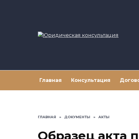
Перейти
к
содержанию
Главная
Консультация
Догов
ГЛАВНАЯ
»
ДОКУМЕНТЫ
»
АКТЫ
Образец акта 