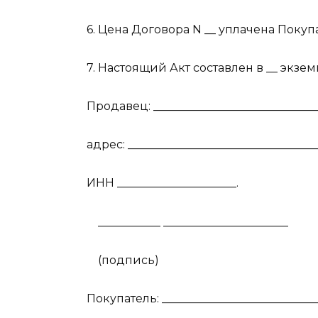
6. Цена Договора N __ уплачена Покупат
7. Настоящий Акт составлен в __ экзем
Продавец: ______________________________
адрес: _________________________________
ИНН _____________________.
___________ ______________________
(подпись)
Покупатель: ____________________________