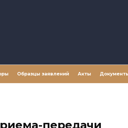
оры
Образцы заявлений
Акты
Документ
приема-передачи