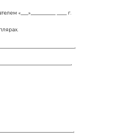
елем «___»__________ ____ г.
плярах.
_____________________________,
_____________________________,
_____________________________,