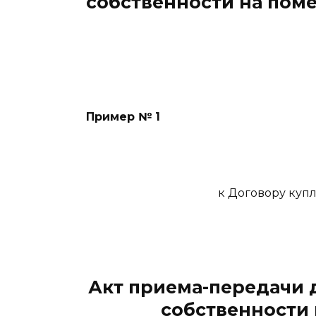
собственности на пом
Пример № 1
к Договору куп
Акт приема-передачи 
собственности