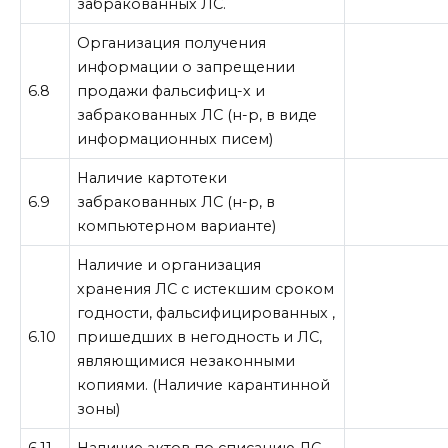
забракованных ЛС.
Организация получения
информации о запрещении
6.8
продажи фальсифиц-х и
забракованных ЛС (н-р, в виде
информационных писем)
Наличие картотеки
6.9
забракованных ЛС (н-р, в
компьютерном варианте)
Наличие и организация
хранения ЛС с истекшим сроком
годности, фальсифицированных ,
6.10
пришедших в негодность и ЛС,
являющимися незаконными
копиями. (Наличие карантинной
зоны)
6.11
Наличие актов по списанию ЛС