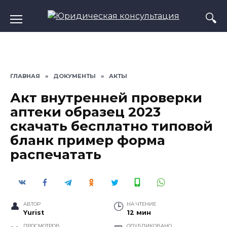
Перейти
к
содержанию
ГЛАВНАЯ
»
ДОКУМЕНТЫ
»
АКТЫ
Акт внутренней проверки
аптеки образец 2023
скачать бесплатно типовой
бланк пример форма
распечатать
АВТОР
НА ЧТЕНИЕ
Yurist
12 мин
ПРОСМОТРОВ
ОПУБЛИКОВАНО