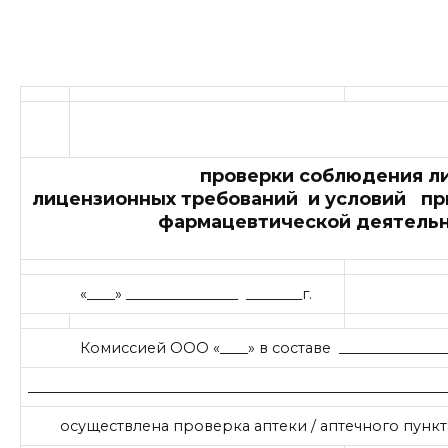
Ак
проверки соблюдения лиц
лицензионных требований и условий п
фармацевтической деятель
«____» ________________ ________г.
Комиссией ООО «____» в составе ___________________
___________________________________________________________
осуществлена проверка аптеки / аптечного пункта 