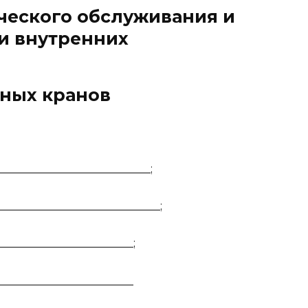
ческого обслуживания и
и внутренних
ных кранов
____________________________;
____________________________;
________________________;
_________________________