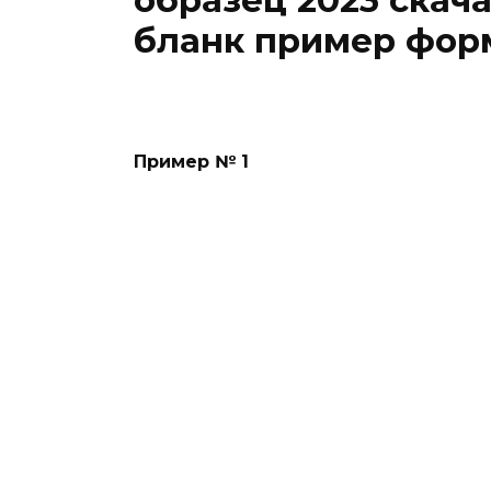
образец 2023 скач
бланк пример фор
Пример № 1