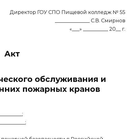
Директор ГОУ СПО Пищевой колледж № 55
______________ С.В. Смирнов
«___» __________ 20__ г.
Акт
ческого обслуживания и
нних пожарных кранов
________;
__________;