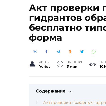
Акт проверки
гидрантов обра
бесплатно тип
форма
АВТОР
НА ЧТЕНИЕ
ПР
Yurist
3 мин
109
Содержание
Акт проверки пожарных гидран