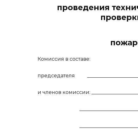
проведения техни
проверк
пожар
Комиссия в составе:
председателя
____________________
и членов комиссии: ____________________
________________________
_______________________