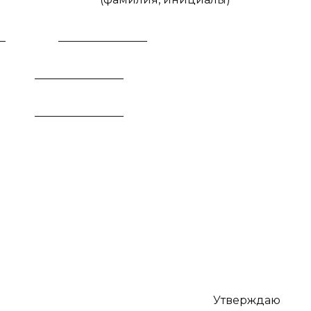
__
________________
________________
________________
Утверждаю