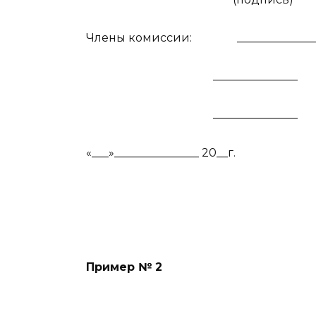
Члены комиссии:
_____________
_______________
_______________
«___»_______________ 20__г.
Пример № 2