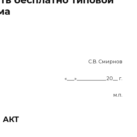
ать бесплатно типовой
ма
С.В. Смирнов
«___»____________20__ г.
м.п.
АКТ