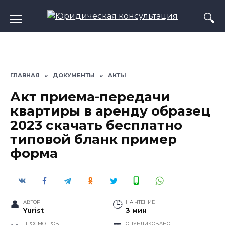
Перейти
к
содержанию
ГЛАВНАЯ
»
ДОКУМЕНТЫ
»
АКТЫ
Акт приема-передачи
квартиры в аренду образец
2023 скачать бесплатно
типовой бланк пример
форма
АВТОР
НА ЧТЕНИЕ
Yurist
3 мин
ПРОСМОТРОВ
ОПУБЛИКОВАНО