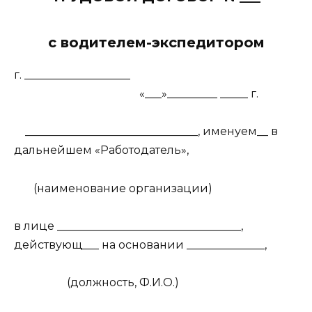
с водителем-экспедитором
г. ___________________
«___»_________ _____ г.
_______________________________, именуем__ в
дальнейшем «Работодатель»,
(наименование организации)
в лице _________________________________,
действующ___ на основании ______________,
(должность, Ф.И.О.)