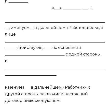
г. __________
«___» _________ ____ г.
___________________________________________________
__, именуем__ в дальнейшем «Работодатель», в
лице
___________________________________________________
______, действующ ____ на основании
______________________________, с одной стороны,
и
___________________________________________________
__________________________,
именуем___ в дальнейшем «Работник», с
другой стороны, заключили настоящий
договор нижеследующем: