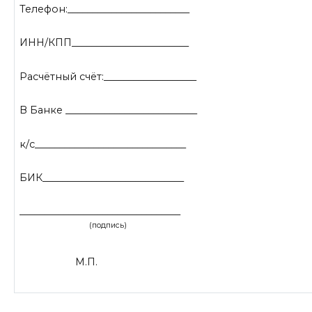
Телефон:_________________________
ИНН/КПП________________________
Расчётный счёт:___________________
В Банке ___________________________
к/с_______________________________
БИК_____________________________
_________________________________
(подпись)
М.П.