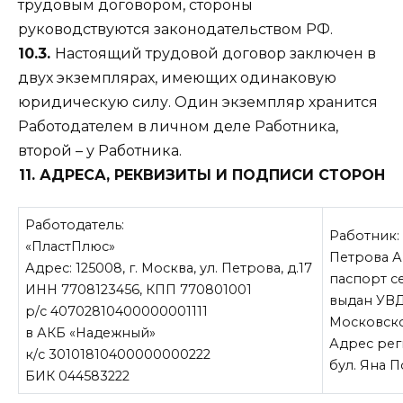
трудовым договором, стороны
руководствуются законодательством РФ.
10.3.
Настоящий трудовой договор заключен в
двух экземплярах, имеющих одинаковую
юридическую силу. Один экземпляр хранится
Работодателем в личном деле Работника,
второй – у Работника.
11. АДРЕСА, РЕКВИЗИТЫ И ПОДПИСИ СТОРОН
Работодатель:
Работник:
«ПластПлюс»
Петрова А
Адрес: 125008, г. Москва, ул. Петрова, д.17
паспорт с
ИНН 7708123456, КПП 770801001
выдан УВД
р/с 40702810400000001111
Московской
в АКБ «Надежный»
Адрес реги
к/с 30101810400000000222
бул. Яна По
БИК 044583222