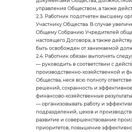
документами Общества, должностной
управления Обществом, а также дейс
2.3. Работник подотчетен высшему о
Участнику Общества. В случае увелич
Общему Собранию Учредителей обществ
настоящего Договора, а также дейст
быть освобожден от занимаемой дол
2.4. Работник обязан выполнять сле
— руководить в соответствии с дейс
производственно-хозяйственной и ф
Общества, неся всю полноту ответст
решений, сохранность и эффективное
финансово-хозяйственные результаты 
— организовывать работу и эффектив
подразделений, цехов и производств
развитие и совершенствование произ
приоритетов, повышение эффективнос