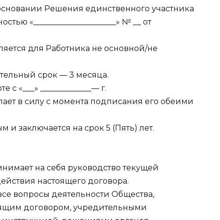
основании Решения единственного участника
тью «_____________________» № __ от
вляется для Работника не основной/не
ательный срок — 3 месяца.
е с «___» _____________— г.
упает в силу с момента подписания его обеими
м и заключается на срок 5 (Пять) лет.
ринимает на себя руководство текущей
ействия настоящего договора.
 все вопросы деятельности Общества,
оящим договором, учредительными