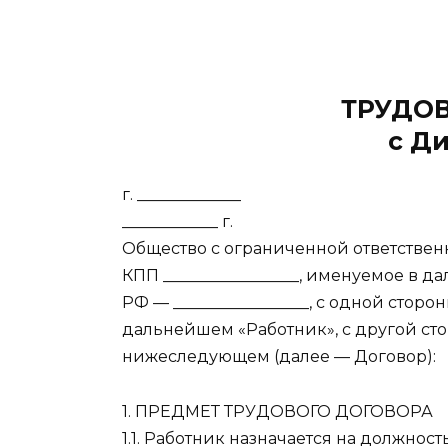
ТРУДО
с Д
г. ________
____________ г.
Общество с ограниченной ответственно
КПП _________________, именуемое в д
РФ — _________________, с одной сторон
дальнейшем «Работник», с другой ст
нижеследующем (далее — Договор):
1. ПРЕДМЕТ ТРУДОВОГО ДОГОВОРА
1.1. Работник назначается на должно