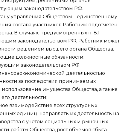
 инструкцией, решениями органов
твующим законодательством РФ.
ргану управления Обществом – единственному
ения состава участников Работник подотчетен
а. В случаях, предусмотренных п. 8.1
вующим законодательством РФ, Работник может
жности решением высшего органа Общества.
дующие должностные обязанности:
твующим законодательством РФ
инансово-экономической деятельностью
венности за последствия принимаемых
 использование имущества Общества, а также
его деятельности;
ное взаимодействие всех структурных
енных единиц, направлять их деятельность на
водства с учетом социальных и рыночных
ти работы Общества, рост объемов сбыта