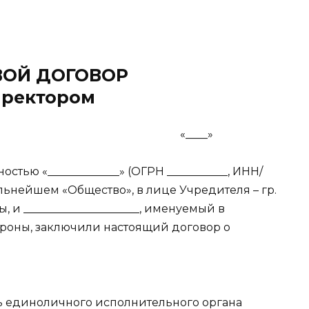
ВОЙ ДОГОВОР
иректором
_____ «____»
стью «_____________» (ОГРН ___________, ИНН/
альнейшем «Общество», в лице Учредителя – гр.
ы, и _____________________, именуемый в
ороны, заключили настоящий договор о
сть единоличного исполнительного органа