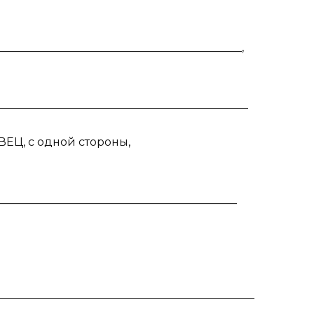
___________________________________________,
____________________________________________
ЕЦ, с одной стороны,
___________________________________________
____________________________________________