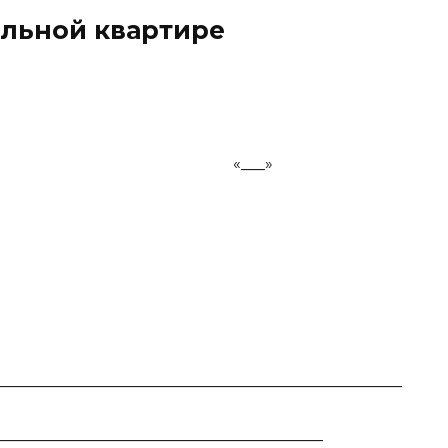
льной квартире
«___»
___________________________________________________
_______________________________________