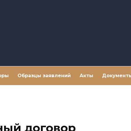
оры
Образцы заявлений
Акты
Документ
ный договор