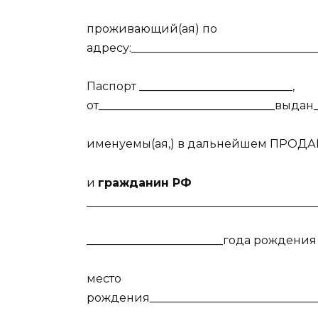
проживающий(ая) по
адресу:_________________________________
Паспорт ___________________________,
от_______________________________выдан_
именуемы(ая,) в дальнейшем ПРОДАВ
и
гражданин РФ
________________________________________
________________________года рождения
место
рождения_______________________________