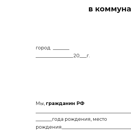
в коммуна
город
_______
________________20___г.
Мы,
гражданин РФ
________________________________________
_______года рождения, место
рождения_______________________________