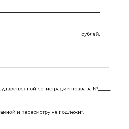
___________________________________________
____________________________________рублей.
______________________________________________,
сударственной регистрации права за №_____,
ванной и пересмотру не подлежит.