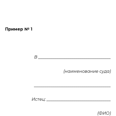
Пример № 1
В ___________________________________
(наименование суда)
_____________________________________
Истец: _______________________________
(ФИО)