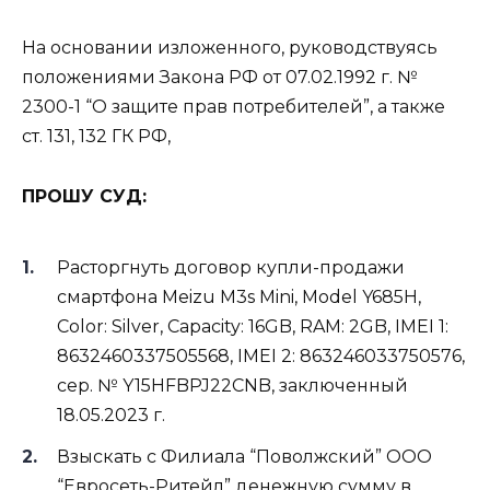
На основании изложенного, руководствуясь
положениями Закона РФ от 07.02.1992 г. №
2300-1 “О защите прав потребителей”, а также
ст. 131, 132 ГК РФ,
ПРОШУ СУД:
Расторгнуть договор купли-продажи
смартфона Meizu M3s Mini, Model Y685H,
Color: Silver, Capacity: 16GB, RAM: 2GB, IMEI 1:
8632460337505568, IMEI 2: 863246033750576,
сер. № Y15HFBPJ22CNB, заключенный
18.05.2023 г.
Взыскать с Филиала “Поволжский” ООО
“Евросеть-Ритейл” денежную сумму в