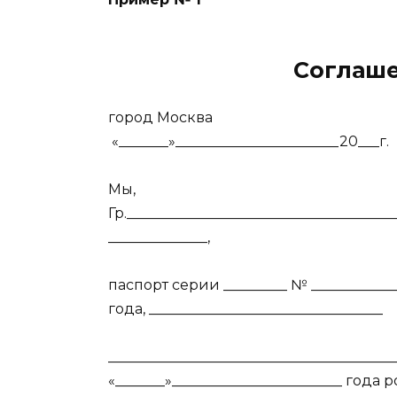
Соглаше
город Мо
«_______»_______________________20___г.
Мы,
Гр._____________________________________
______________,
паспорт серии _________ № _____________
года, _________________________________
_________________________________________
«_______»________________________ года 