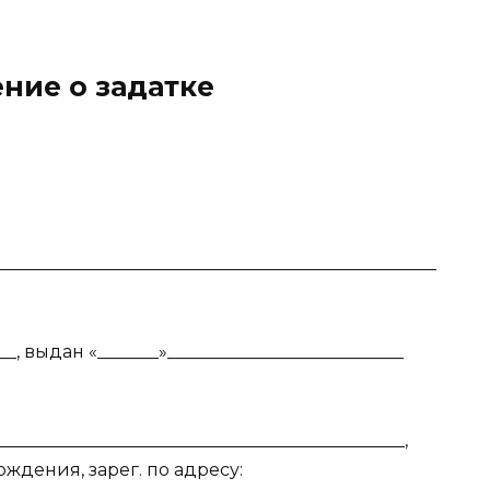
ние о задатке
сква
___________________________________________________
_, выдан «_______»___________________________
______________________________________________,
рождения, зарег. по адресу: