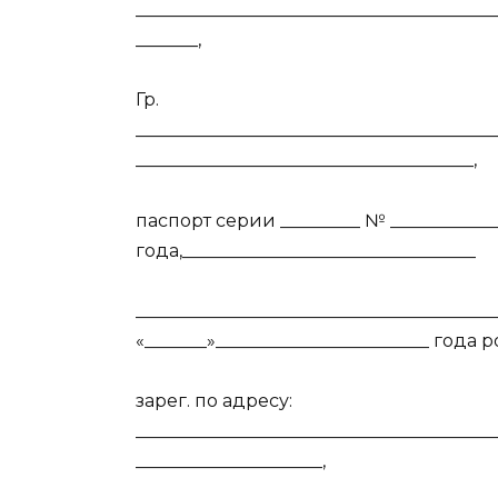
________________________________________
_______,
Гр.
________________________________________
______________________________________,
паспорт серии _________ № _____________
года,_________________________________
_________________________________________
«_______»________________________ года
зарег. по адресу:
________________________________________
_____________________,