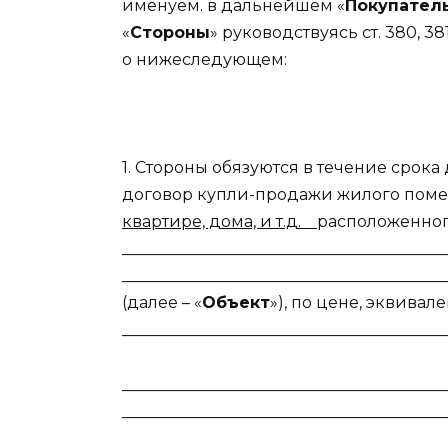
именуем. в дальнейшем «
Покупател
«
Стороны
» руководствуясь ст. 380, 
о нижеследующем:
1. Стороны обязуются в течение срок
договор купли-продажи жилого пом
квартире, дома, и т.д.
расположенног
________________________________________
_________________________________________
(далее – «
Объект
»), по цене, эквивал
________________________________________
________________________________________
_________________________________________