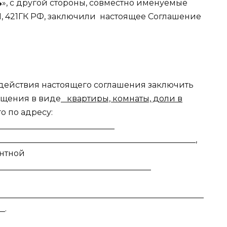
ь
», с другой стороны, совместно именуемые
381, 421ГК РФ, заключили настоящее Соглашение
а действия настоящего соглашения заключить
ещения в виде
квартиры, комнаты, доли в
о по адресу:
_____________________________
________________________________________________,
ентной
______________________________________
___________________________________________________
_.