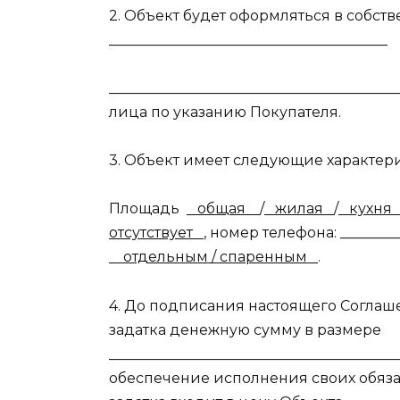
2. Объект будет оформляться в собст
_______________________________________
_______________________________________
лица по указанию Покупателя.
3. Объект имеет следующие характер
Площадь
общая
/
жилая
/
кухн
отсутствует
, номер телефона: ________
отдельным / спаренным
.
4. До подписания настоящего Соглаш
задатка денежную сумму в размере
_________________________________________
обеспечение исполнения своих обяза