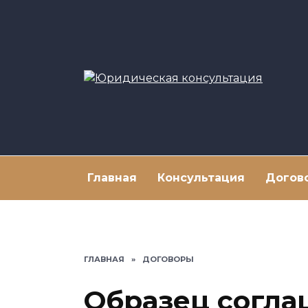
Перейти
к
содержанию
Главная
Консультация
Догов
ГЛАВНАЯ
»
ДОГОВОРЫ
Образец согла