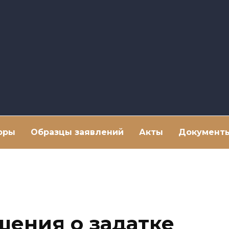
оры
Образцы заявлений
Акты
Документ
шения о задатке