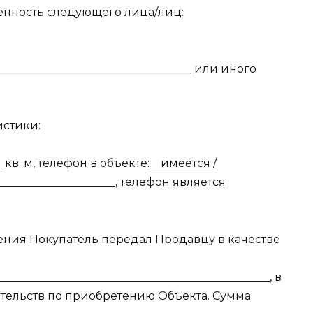
венность следующего лица/лиц:
____________________________________ или иного
истики:
я
кв. м, телефон в объекте:
имеется /
_____________________, телефон является
ения Покупатель передал Продавцу в качестве
________________________________________________, в
тельств по приобретению Объекта. Сумма