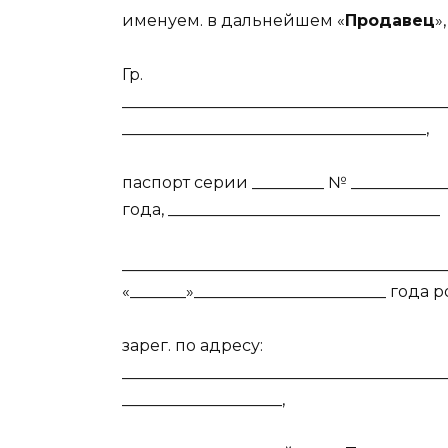
именуем. в дальнейшем «
Продавец
»
Гр.
________________________________________
______________________________________,
паспорт серии _________ № _____________
года, __________________________________
_________________________________________
«_______»________________________ года
зарег. по адресу:
________________________________________
____________________,