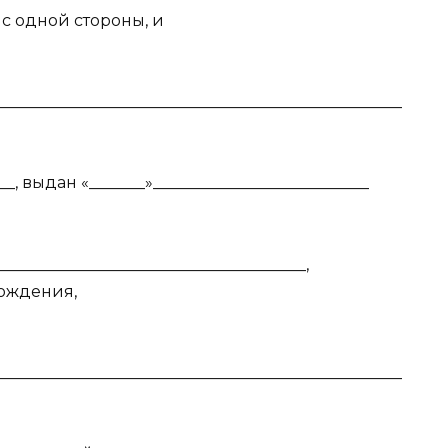
, с одной стороны, и
___________________________________________________
_, выдан «_______»___________________________
______________________________________,
 рождения,
___________________________________________________