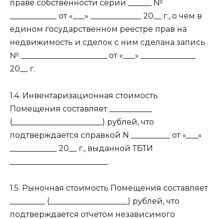
праве собственности серии ______ №
____________ от «___» _____________ 20__ г., о чем в
едином государственном реестре прав на
недвижимость и сделок с ним сделана запись
№ ______________________ от «___» ______________
20__ г.
1.4. Инвентаризационная стоимость
Помещения составляет ___________
(_______________________) рублей, что
подтверждается справкой N __________ от «___»
____________ 20__ г., выданной ТБТИ
_________________________.
1.5. Рыночная стоимость Помещения составляет
_________ (____________________) рублей, что
подтверждается отчетом независимого