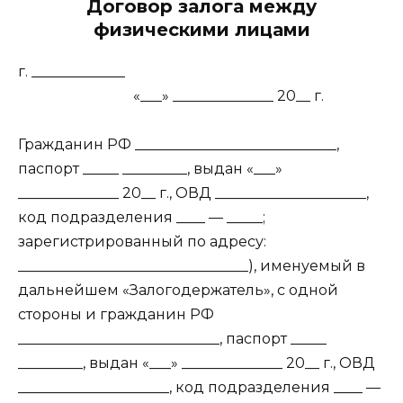
Договор залога между
физическими лицами
г. _____________
«___» ______________ 20__ г.
Гражданин РФ ____________________________,
паспорт _____ _________, выдан «___»
______________ 20__ г., ОВД _____________________,
код подразделения ____ — _____;
зарегистрированный по адресу:
________________________________), именуемый в
дальнейшем «Залогодержатель», с одной
стороны и гражданин РФ
____________________________, паспорт _____
_________, выдан «___» ______________ 20__ г., ОВД
_____________________, код подразделения ____ —