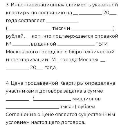
3. Инвентаризационная стоимость указанной
квартиры по состоянию на __ __________ 20___
года составляет ______________
(___________________ тысячи __________________)
рублей, __ коп., что подтверждается справкой
№ _______, выданной ________________ ТБТИ
Московского городского бюро технической
инвентаризации ГУП города Москвы
__
__________ 20___ года.
4. Цена продаваемой Квартиры определена
участниками договора задатка в сумме
__________
(________________ миллионов
_______________________ тысяч) рублей.
Соглашение о цене является существенным
условием настоящего договора.