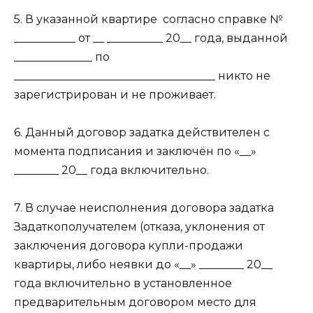
5. В указанной квартире
согласно справке №
___________ от __ __________ 20__ года, выданной
______________ по
____________________________________ никто не
зарегистрирован и не проживает.
6. Данный договор задатка действителен с
момента подписания и заключён по «__»
________ 20__ года включительно.
7. В случае неисполнения договора задатка
Задаткополучателем (отказа, уклонения от
заключения договора купли-продажи
квартиры, либо неявки до «__» ________ 20__
года включительно в установленное
предварительным договором место для