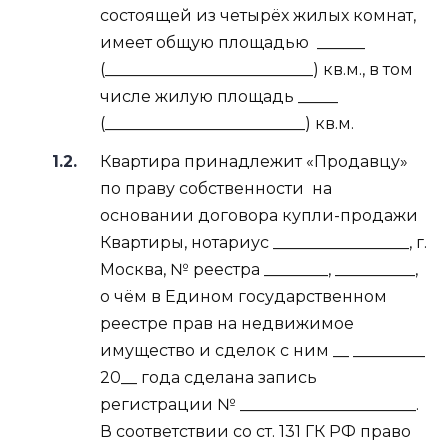
состоящей из четырёх жилых комнат,
имеет общую площадью
______
(__________________________) кв.м., в том
числе жилую площадь _____
(_________________________) кв.м.
Квартира принадлежит «Продавцу»
по праву собственности
на
основании договора купли-продажи
Квартиры, нотариус _________________, г.
Москва, № реестра ________, __________,
о чём в Едином государственном
реестре прав на недвижимое
имущество и сделок с ним __ _________
20__ года сделана запись
регистрации № ______________________.
В соответствии со ст. 131 ГК РФ право