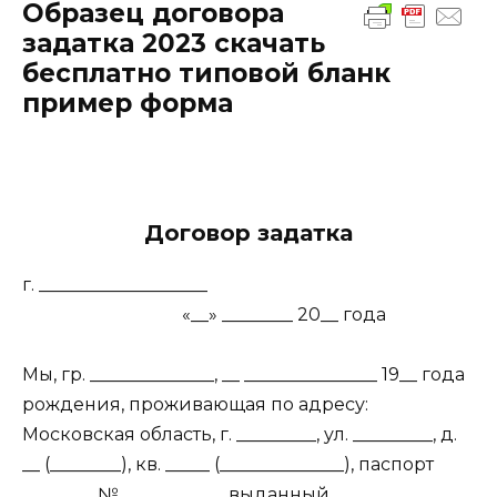
Образец договора
задатка 2023 скачать
бесплатно типовой бланк
пример форма
Договор задатка
г. ___________________
«__» ________ 20__ года
Мы, гр. ______________, __ _______________ 19__ года
рождения, проживающая по адресу:
Московская область, г. _________, ул. _________, д.
__ (________), кв. _____ (______________), паспорт
________ № ___________, выданный