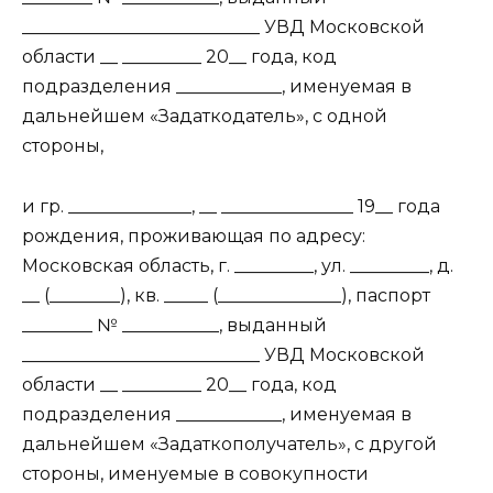
___________________________ УВД Московской
области __ _________ 20__ года, код
подразделения ____________, именуемая в
дальнейшем «Задаткодатель», с одной
стороны,
и гр. ______________, __ _______________ 19__ года
рождения, проживающая по адресу:
Московская область, г. _________, ул. _________, д.
__ (________), кв. _____ (______________), паспорт
________ № ___________, выданный
___________________________ УВД Московской
области __ _________ 20__ года, код
подразделения ____________, именуемая в
дальнейшем «Задаткополучатель», с другой
стороны, именуемые в совокупности