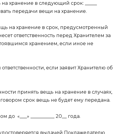
ь на хранение в следующий срок: _____
овать передачи вещи на хранение.
ещь на хранение в срок, предусмотренный
несет ответственность перед Хранителем за
стоявшимся хранением, если иное не
 ответственности, если заявит Хранителю об
анности принять вещь на хранение в случаях,
говором срок вещь не будет ему передана.
ком до
«___» __________ 20__
года.
а удостоверяется выдачей Поклажедателю