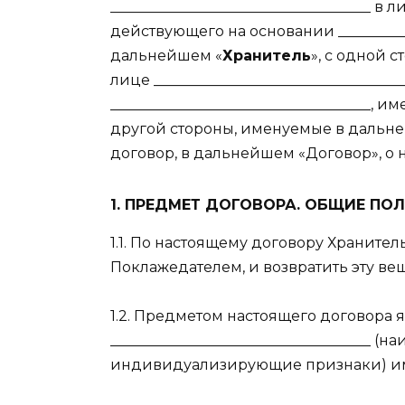
____________________________________ в л
действующего на основании __________
дальнейшем «
Хранитель
», с одной с
лице ________________________________
____________________________________,
другой стороны, именуемые в дальн
договор, в дальнейшем «Договор», о
1. ПРЕДМЕТ ДОГОВОРА. ОБЩИЕ ПО
1.1. По настоящему договору Храните
Поклажедателем, и возвратить эту вещ
1.2. Предметом настоящего договора 
____________________________________ 
индивидуализирующие признаки) им