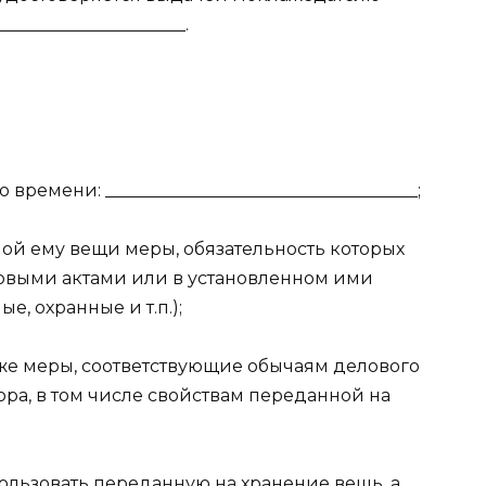
____________________.
времени: ____________________________________;
ной ему вещи меры, обязательность которых
овыми актами или в установленном ими
, охранные и т.п.);
кже меры, соответствующие обычаям делового
ора, в том числе свойствам переданной на
пользовать переданную на хранение вещь, а