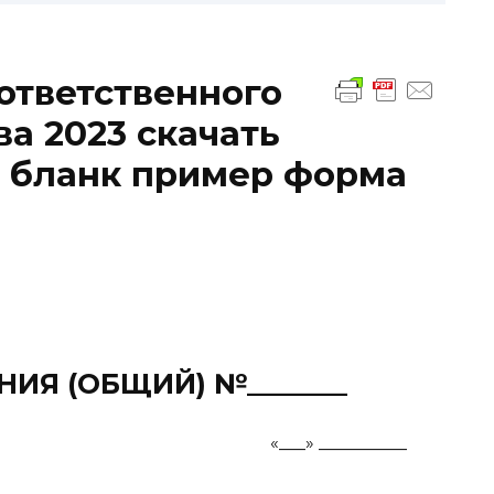
ответственного
а 2023 скачать
й бланк пример форма
ИЯ (ОБЩИЙ) №_______
___ «___» __________