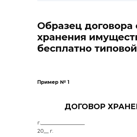
Образец договора 
хранения имуществ
бесплатно типово
Пример № 1
ДОГОВОР ХРАНЕН
г._______________
20__ г.