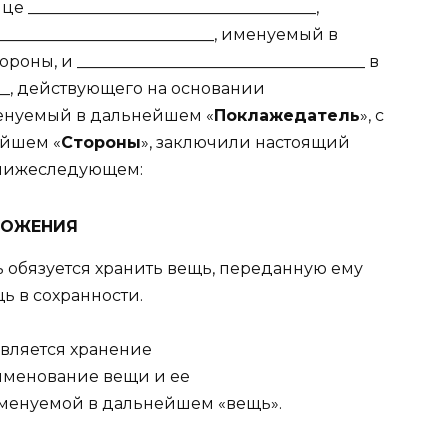
ице ____________________________________,
__________________________, именуемый в
тороны, и ____________________________________ в
____, действующего на основании
 именуемый в дальнейшем «
Поклажедатель
», с
ейшем «
Стороны
», заключили настоящий
 нижеследующем:
ЛОЖЕНИЯ
ль обязуется хранить вещь, переданную ему
ь в сохранности.
является хранение
(наименование вещи и ее
енуемой в дальнейшем «вещь».