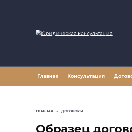
Перейти
к
содержанию
Главная
Консультация
Догов
ГЛАВНАЯ
»
ДОГОВОРЫ
Образец догов