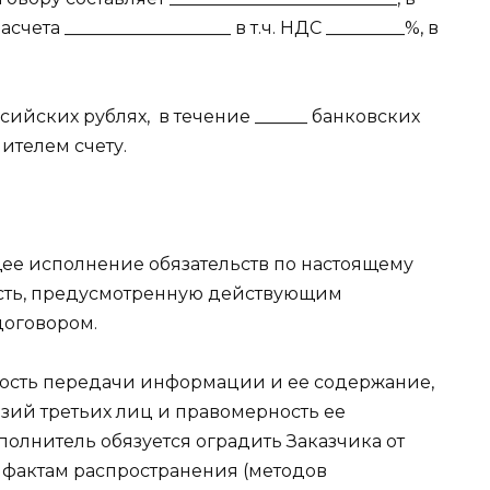
асчета ___________________ в т.ч. НДС _________%, в
ссийских рублях,
в течение ______ банковских
ителем счету.
щее исполнение обязательств по настоящему
ость, предусмотренную действующим
договором.
нность передачи информации и ее содержание,
ензий третьих лиц и правомерность ее
полнитель обязуется оградить Заказчика от
 фактам распространения (методов