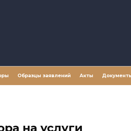
оры
Образцы заявлений
Акты
Документ
ора на услуги