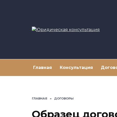
Перейти
к
содержанию
Главная
Консультация
Догов
ГЛАВНАЯ
»
ДОГОВОРЫ
Образец догов