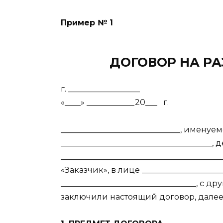
Пример № 1
ДОГОВОР НА Р
г. _________
«____» ____________20___ г.
______________________________, имен
______________________________________
________________________________________
«Заказчик», в лице __________________
__________________________________, с
заключили настоящий договор, далее