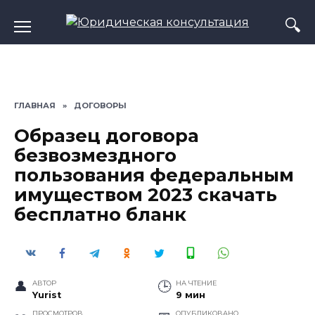
Перейти
к
содержанию
ГЛАВНАЯ
»
ДОГОВОРЫ
Образец договора
безвозмездного
пользования федеральным
имуществом 2023 скачать
бесплатно бланк
АВТОР
НА ЧТЕНИЕ
Yurist
9 мин
ПРОСМОТРОВ
ОПУБЛИКОВАНО