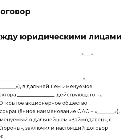
оговор
ежду юридическими лицами
«___»
_______________________________»,
______»), в дальнейшем именуемое,
тора _______________, действующего на
и Открытое акционерное общество
(сокращённое наименование ОАО – «_______»),
именуемый в дальнейшем «Займодавец», с
Стороны», заключили настоящий договор
м: