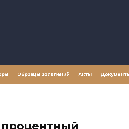
оры
Образцы заявлений
Акты
Документ
 процентный