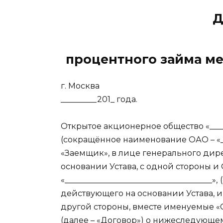
Д
процентного займа м
г. Москва
_________201_ года.
Открытое акционерное общество «______
(сокращённое наименование ОАО – «_
«Заемщик», в лице генерального дирек
основании Устава, с одной стороны 
«_____________________________________»,
действующего на основании Устава, 
другой стороны, вместе именуемые «
(далее – «Договор») о нижеследующе