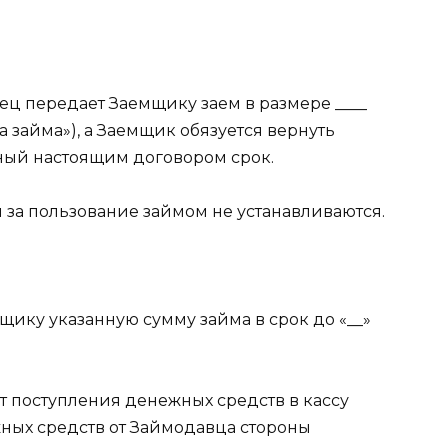
вец передает Заемщику заем в размере ____
ма займа»), а Заемщик обязуется вернуть
ный настоящим договором срок.
ы за пользование займом не устанавливаются.
щику указанную сумму займа в срок до «__»
 поступления денежных средств в кассу
ных средств от Займодавца стороны