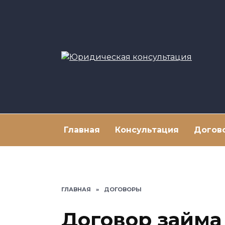
Перейти
к
содержанию
Главная
Консультация
Догов
ГЛАВНАЯ
»
ДОГОВОРЫ
Договор займа