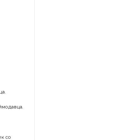
ца.
ймодавца.
ек со