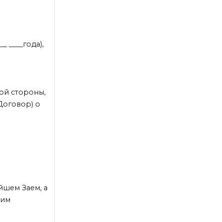
__ ____года),
угой стороны,
Договор) о
йшем Заем, а
щим