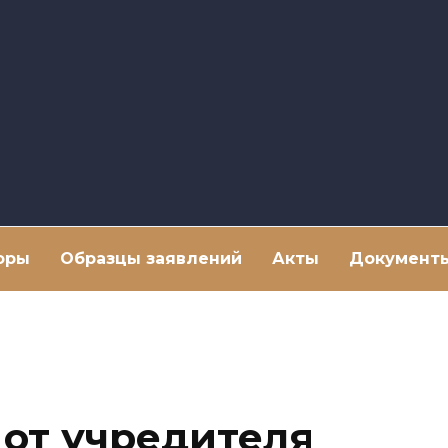
оры
Образцы заявлений
Акты
Документ
 от учредителя