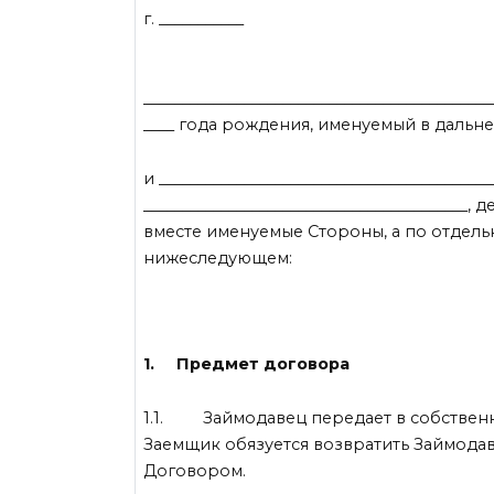
г. ___________ «
____________________________________________
____ года рождения, именуемый в дальн
и _______________________________________
__________________________________________
вместе именуемые Стороны, а по отдель
нижеследующем:
1. Предмет договора
1.1. Займодавец передает в собственн
Заемщик обязуется возвратить Займодав
Договором.