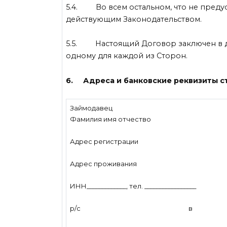
5.4. Во всем остальном, что не пред
действующим Законодательством.
5.5. Настоящий Договор заключен в д
одному для каждой из Сторон.
6. Адреса и банковские реквизиты с
Займодавец
Фамилия имя отчество
Адрес регистрации
Адрес проживания
ИНН_____________, тел. _________________
р/с в