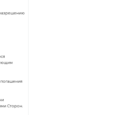
 разрешению
юся
вующим
о погашения
ни
ями Сторон.