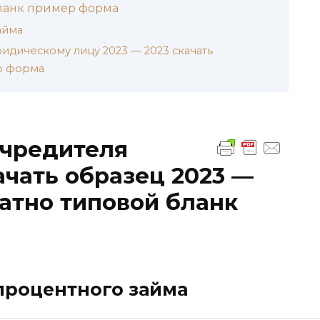
бланк пример форма
айма
идическому лицу 2023 — 2023 скачать
р форма
учредителя
чать образец 2023 —
латно типовой бланк
процентного займа