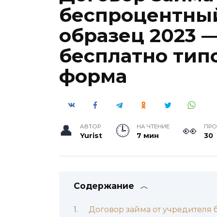
беспроцентный
образец 2023 —
бесплатно тип
форма
АВТОР
НА ЧТЕНИЕ
ПР
Yurist
7 мин
30
Содержание
Договор займа от учредителя 