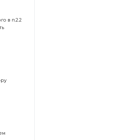
о в п.2.2
ть
ору
ем