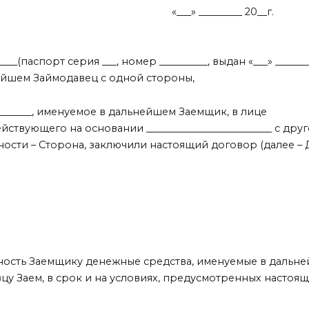
___» _________ 20__г.
_____(паспорт серия ___, номер __________, выдан «___» _______
ейшем Займодавец с одной стороны,
___________, именуемое в дальнейшем Заемщик, в лице
, действующего на основании __________________________ с др
ности – Сторона, заключили настоящий договор (далее – 
ость Заемщику денежные средства, именуемые в дальне
цу Заем, в срок и на условиях, предусмотренных настоя