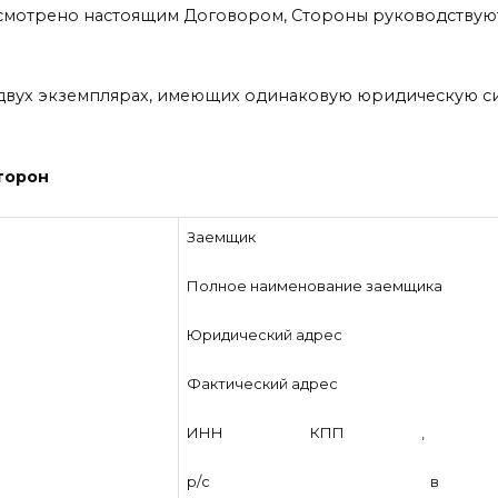
усмотрено настоящим Договором, Стороны руководствую
вух экземплярах, имеющих одинаковую юридическую си
торон
Заемщик
Полное наименование заемщика
Юридический адрес
Фактический адрес
ИНН КПП ,
р/с в