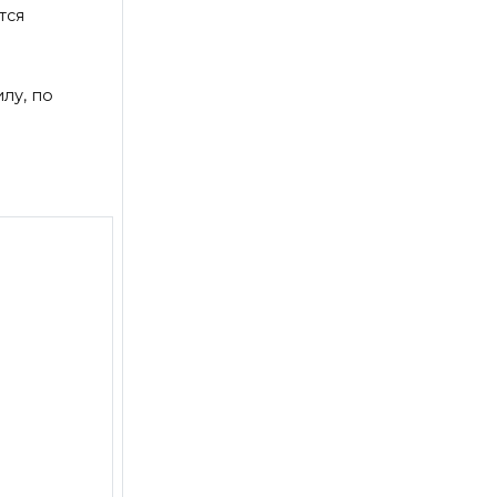
тся
лу, по