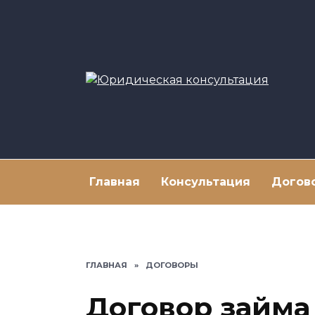
Перейти
к
содержанию
Главная
Консультация
Догов
ГЛАВНАЯ
»
ДОГОВОРЫ
Договор займа