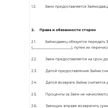
1.2. Заем предоставляется Займодавц
2. Права и обязанности сторон
2.1. Займодавец обязуется передать За
(_______________________), путем их переч
2.2. Заем предоставляется на срок до «__
2.3. Датой предоставления Займа счита
2.4. Датой возврата Займа считается д
2.5. Проценты за Заем не начисляются
2.6. Заемщик вправе возвратить сумму