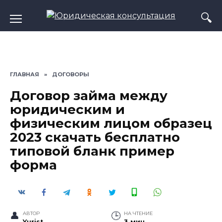
Перейти
к
содержанию
ГЛАВНАЯ
»
ДОГОВОРЫ
Договор займа между
юридическим и
физическим лицом образец
2023 скачать бесплатно
типовой бланк пример
форма
АВТОР
НА ЧТЕНИЕ
Yurist
3 мин