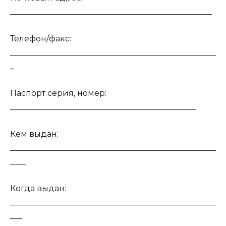
__________________________________________________
Телефон/факс:
___________________________________________________
_
Паспорт серия, номер:
______________________________________________
Кем выдан:
___________________________________________________
____
Когда выдан:
___________________________________________________
___