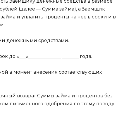
ность Заёмщику денежные средства в размере
__ рублей (далее — Сумма займа), а Заёмщик
займа и уплатить проценты на неё в сроки и в
м.
ыми денежными средствами.
к до «___»______________ _______ года.
нной в момент внесения соответствующих
срочный возврат Суммы займа и процентов без
ом письменного одобрения по этому поводу.