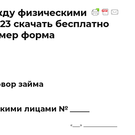
жду физическими
23 скачать бесплатно
имер форма
вор займа
кими лицами № _____
___ «___» ______________