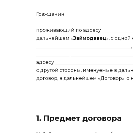
Гражданин ____________________________
_______ ______________ __________________
проживающий по адресу ______________
дальнейшем «
Займодавец
», с одной
_______________________________________
______________ ________________________
адресу ______________________________
с другой стороны, именуемые в даль
договор, в дальнейшем «Договор», о
1. Предмет договора