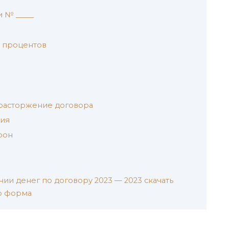
 № _____
ы процентов
 расторжение договора
ния
рон
ии денег по договору 2023 — 2023 скачать
р форма