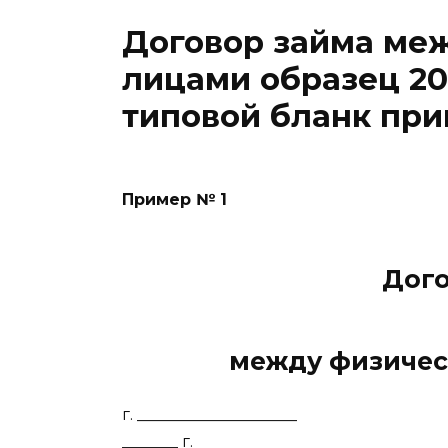
Договор займа ме
лицами образец 20
типовой бланк пр
Пример № 1
Дого
между физичес
г. _________________
_______ г.