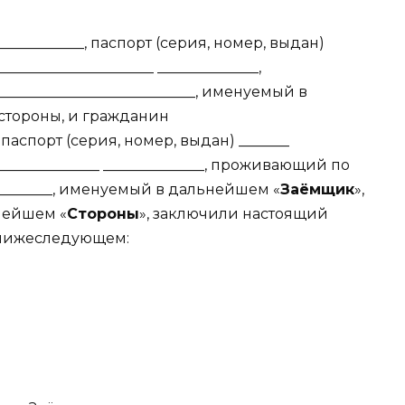
____________, паспорт (серия, номер, выдан)
______________________ ______________,
__________________________, именуемый в
 стороны, и гражданин
_, паспорт (серия, номер, выдан) _______
________________ ______________, проживающий по
__________, именуемый в дальнейшем «
Заёмщик
»,
нейшем «
Стороны
», заключили настоящий
 нижеследующем: