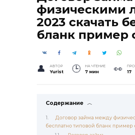
физическими 
2023 скачать б
бланк пример
АВТОР
НА ЧТЕНИЕ
ПР
Yurist
7 мин
17
Содержание
Договор займа между физичес
бесплатно типовой бланк пример
Договор займа