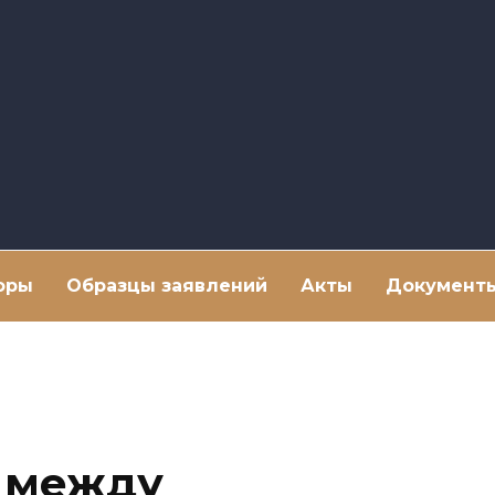
оры
Образцы заявлений
Акты
Документ
 между