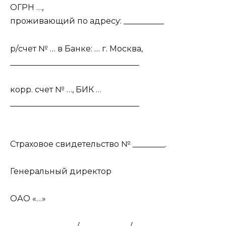
ОГРН …,
проживающий по адресу: __________
р/счет № … в Банке: … г. Москва,
________________________________
корр. счет № …, БИК …
________________________________
Страховое свидетельство № ________.
Генеральный директор
ОАО «…»