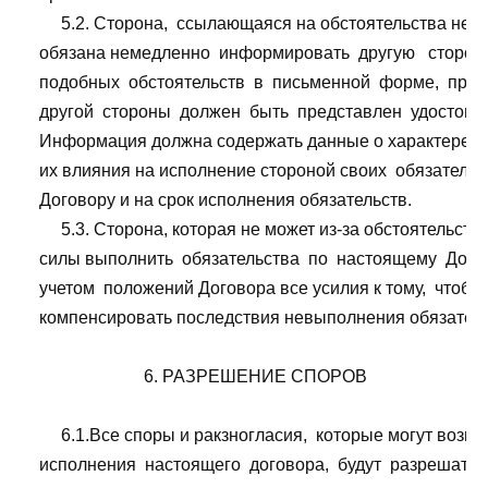
         5.2. Сторона,  ссылающаяся на обстоятельства не
    обязана немедленно  информировать  другую   сторону 
    подобных  обстоятельств  в  письменной  форме,  при
    другой  стороны  должен  быть  представлен  удостове
    Информация должна содержать данные о характере обс
    их влияния на исполнение стороной своих  обязательс
    Договору и на срок исполнения обязательств.

         5.3. Сторона, которая не может из-за обстоятельст
    силы выполнить  обязательства  по  настоящему  Догов
    учетом  положений Договора все усилия к тому,  чтобы
    компенсировать последствия невыполнения обязательс
                            6. РАЗРЕШЕНИЕ СПОРОВ

         6.1.Все споры и ракзногласия,  которые могут возник
    исполнения  настоящего  договора,  будут  разрешать