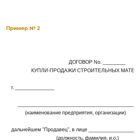
Пример № 2
                                                  ДОГОВОР Nо. ________

                    КУПЛИ-ПРОДАЖИ СТРОИТЕЛЬНЫХ МАТЕ
    г. ______________                                                            
         ___________________________________________
               (наименование предприятия, организации)

    дальнейшем "Продавец", в лице __________________
                                        (должность, фамилия, и.о.)
