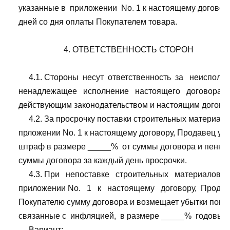
    указанные в  приложении  Nо. 1 к настоящему договору,
    дней со дня оплаты Покупателем товара.

                          4. ОТВЕТСТВЕННОСТЬ СТОРОН

         4.1. Стороны  несут  ответственность  за   неисполнен
    ненадлежащее   исполнение   настоящего   договора  в 
    действующим законодательством и настоящим договор
         4.2. За просрочку поставки строительных материало
    прложении Nо. 1 к настоящему договору, Продавец уп
    штраф в размере _____%  от суммы договора и пеню в
    суммы договора за каждый день просрочки.

         4.3. При   непоставке   строительных   материалов,  
    приложении Nо.   1   к   настоящему   договору,  Прода
    Покупателю сумму договора и возмещает убытки поне
    связанные с  инфляцией,  в размере _____%  годовых 
         Вариант:
