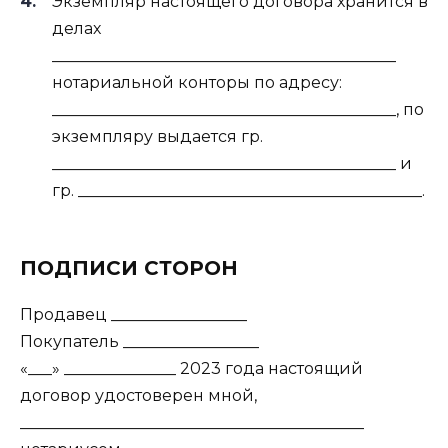
Экземпляр настоящего договора хранится в
делах
___________________________________________
нотариальной конторы по адресу:
___________________________________________, по
экземпляру выдается гр.
___________________________________________ и
гр. ___________________________________________.
ПОДПИСИ СТОРОН
Продавец _________________
Покупатель _________________
«___» ______________ 2023 года настоящий
договор удостоверен мной,
___________________________________________