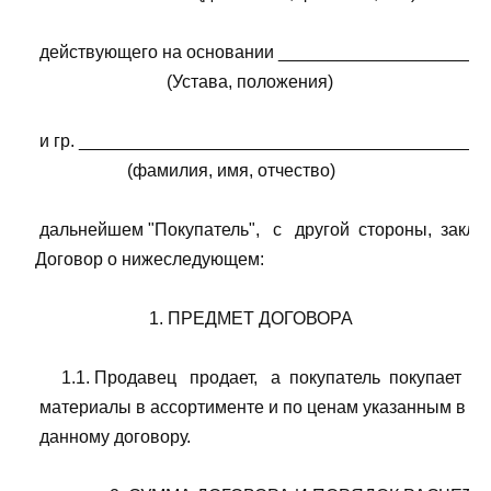
    действующего на основании _______________________
                                 (Устава, положения)

    и гр. __________________________________________
                        (фамилия, имя, отчество)

    дальнейшем "Покупатель",   с   другой  стороны,  закл
   Договор о нижеследующем:

                             1. ПРЕДМЕТ ДОГОВОРА

         1.1. Продавец   продает,   а  покупатель  покупает  
    материалы в ассортименте и по ценам указанным в при
    данному договору.
