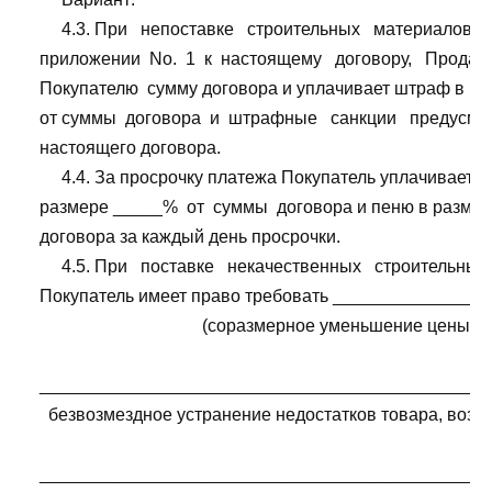
         4.3. При   непоставке   строительных   материалов,  
    приложении  Nо.  1  к  настоящему   договору,   Продав
    Покупателю  сумму договора и уплачивает штраф в ра
    от суммы  договора  и  штрафные   санкции   предусмотр
    настоящего договора.

         4.4. За просрочку платежа Покупатель уплачивает
    размере _____%  от  суммы  договора и пеню в разме
    договора за каждый день просрочки.

         4.5. При   поставке   некачественных   строительных
    Покупатель имеет право требовать _______________
                                         (соразмерное уменьшение цены,

    ______________________________________________
      безвозмездное устранение недостатков товара, воз
    _____________________________________________