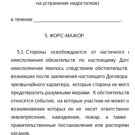
                         на устранение недостатков)

    в течение ________________________________.

                                5. ФОРС-МАЖОР

         5.1. Стороны    освобождаются    от   частичного   ил
    неисполнения  обязательств   по   настоящему   Договору
    неисполнение  явилось  следствием  обстоятельств  
    возникших после заключения настоящего Договора в  
    чрезвычайного характера,  которые сторона не могла н
    предотвратить разумными мерами.  К обстоятельства
    относятся события,  на которые участник не может оказ
    возникновение  которых  он  не   несет   ответственност
    землетрясение,     наводнение,    пожар,    а    также    з
    правительственные  постановления  или  распоряжени
    органов.
