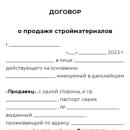
ДОГОВОР
о продаже стройматериалов
г.______________________
«___» ____________ 2023 г.
_____________________ в лице _____________________,
действующего на основании
_____________________, именуемый в дальнейшем
«
Продавец
», с одной стороны, и гр.
______________________ , паспорт: серия
______________________ , № ______________________ ,
выданный ______________________ ,
проживающий по адресу: ______________________ ,