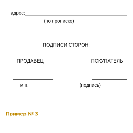
    адрес:________________________________________
                                (по прописке)

                               ПОДПИСИ СТОРОН:

         ПРОДАВЕЦ                                        ПОКУПАТЕЛЬ

      _______________                                 _______________
            м.п.                                           (подпись)
Пример № 3