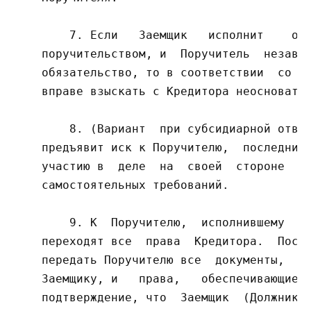
        7. Если   Заемщик   исполнит    обя
    поручительством, и  Поручитель  независ
    обязательство, то в соответствии  со  с
    вправе взыскать с Кредитора неосновател
        8. (Вариант  при субсидиарной ответ
    предъявит иск к Поручителю,  последний 
    участию в  деле  на  своей  стороне  в 
    самостоятельных требований.

        9. К  Поручителю,  исполнившему  об
    переходят все  права  Кредитора.  После
    передать Поручителю все  документы,  уд
    Заемщику, и   права,   обеспечивающие  
    подтверждение, что  Заемщик  (Должник) 