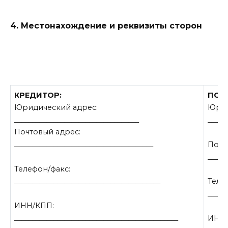
4. Местонахождение и реквизиты сторон
КРЕДИТОР:
ПОР
Юридический адрес:
Юрид
___________________________________
_____
Почтовый адрес:
_______________________________________
Почт
_____
Телефон/факс:
_________________________________________
Теле
_____
ИНН/КПП:
______________________________________________
ИНН/