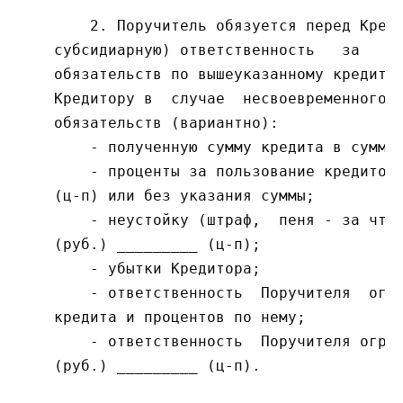
        2. Поручитель обязуется перед Креди
    субсидиарную) ответственность   за   ис
    обязательств по вышеуказанному кредитно
    Кредитору в  случае  несвоевременного  
    обязательств (вариантно):

        - полученную сумму кредита в сумме 
        - проценты за пользование кредитом 
    (ц-п) или без указания суммы;

        - неустойку (штраф,  пеня - за что,
    (руб.) _________ (ц-п);

        - убытки Кредитора;

        - ответственность  Поручителя  огра
    кредита и процентов по нему;

        - ответственность  Поручителя огран
    (руб.) _________ (ц-п).
