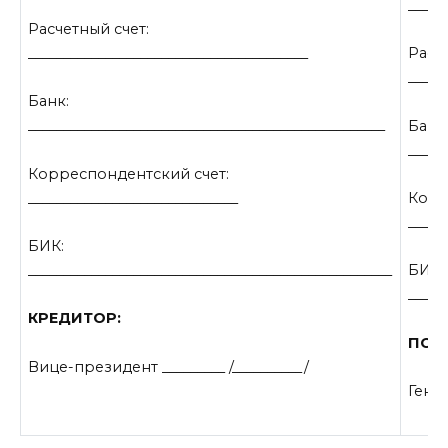
_____
Расчетный счет:
________________________________________
Расч
_____
Банк:
___________________________________________________
Банк
_____
Корреспондентский счет:
______________________________
Корр
_____
БИК:
____________________________________________________
БИК:
_____
КРЕДИТОР:
ПОР
Вице-президент _________ /__________/
Ген.д