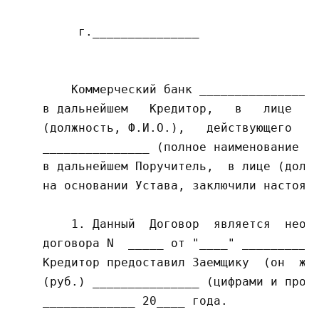
         г._______________                 
        Коммерческий банк _________________
    в дальнейшем   Кредитор,   в   лице    
    (должность, Ф.И.О.),   действующего   н
    _______________ (полное наименование юр
    в дальнейшем Поручитель,  в лице (должн
    на основании Устава, заключили настоящи
        1. Данный  Договор  является  неотъ
    договора N  _____ от "____" ___________
    Кредитор предоставил Заемщику  (он  же 
    (руб.) _______________ (цифрами и пропи
    _____________ 20____ года.
