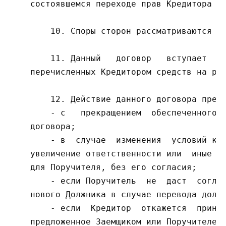
    состоявшемся переходе прав Кредитора к 
        10. Споры сторон рассматриваются в 
        11. Данный   договор   вступает   в
    перечисленных Кредитором средств на рас
        12. Действие данного договора прекр
        - с   прекращением  обеспеченного  
    договора;

        - в  случае  изменения  условий кре
    увеличение ответственности или  иные  н
    для Поручителя, без его согласия;

        - если Поручитель  не  даст  соглас
    нового Должника в случае перевода долга
        - если  Кредитор  откажется  принят
    предложенное Заемщиком или Поручителем;