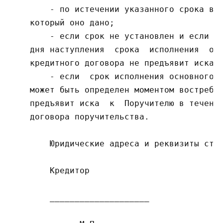
        - по истечении указанного срока в д
    который оно дано;

        - если срок не установлен и если Кр
    дня наступления  срока  исполнения  обе
    кредитного договора не предъявит иска к
        - если  срок исполнения основного о
    может быть определен моментом востребов
    предъявит иска  к  Поручителю в течение
    договора поручительства.

        Юридические адреса и реквизиты стор
        Кредитор                           
        ____________________               