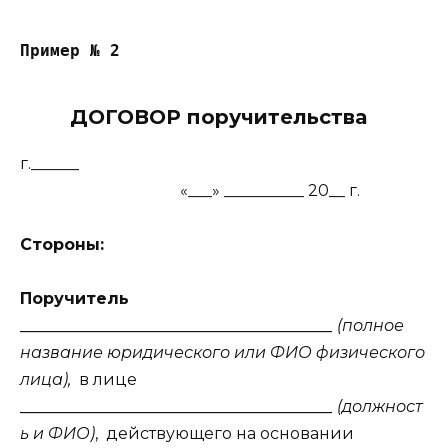
Пример № 2
ДОГОВОР поручительства
г.______
«___» __________ 20__ г.
Стороны:
Поручитель
_______________________________________
(полное
название юридического или ФИО физического
лица),
в лице
_______________________________________
(должност
ь и ФИО)
,
действующего на основании