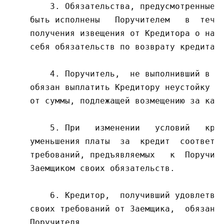
        3. Обязательства, предусмотренные п
    быть исполнены   Поручителем   в  течен
    получения извещения от Кредитора о нару
    себя обязательств по возврату кредита.

        4. Поручитель,  не выполнивший в ср
    обязан выплатить Кредитору неустойку в 
    от суммы, подлежащей возмещению за кажд
        5. При   изменении   условий   кред
    уменьшения платы  за  кредит  соответст
    требований, предъявляемых   к  Поручите
    Заемщиком своих обязательств.

        6. Кредитор,  получивший удовлетвор
    своих требований от Заемщика,  обязан н
    Поручителя.
