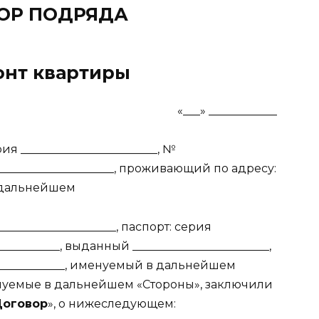
ОР ПОДРЯДА
онт квартиры
______ «___» ____________
ерия ________________________, №
______________________, проживающий по адресу:
в дальнейшем
_____________________, паспорт: серия
___________, выданный ________________________,
____________, именуемый в дальнейшем
енуемые в дальнейшем «Стороны», заключили
Договор
», о нижеследующем: