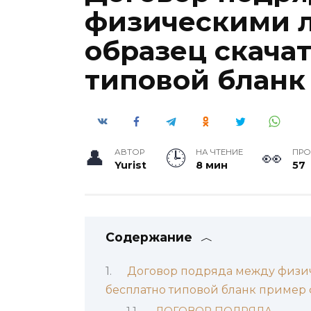
физическими 
образец скача
типовой бланк
АВТОР
НА ЧТЕНИЕ
ПР
Yurist
8 мин
57
Содержание
Договор подряда между физич
бесплатно типовой бланк пример
ДОГОВОР ПОДРЯДА