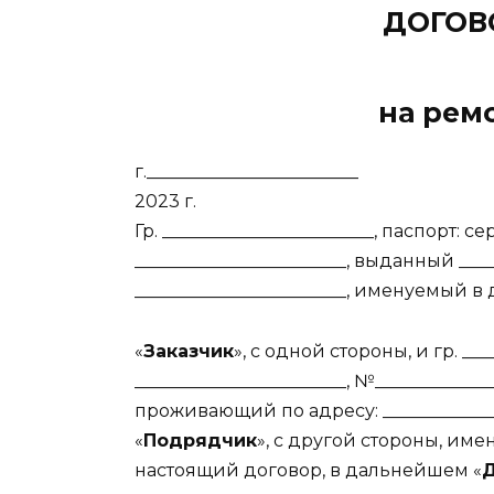
ДОГОВ
на рем
г.__________________
2023 г.
Гр. ________________________, паспорт: с
________________________, выданный __
________________________, именуемый 
«
Заказчик
», с одной стороны, и гр. ___
________________________, №_____________
проживающий по адресу: ____________
«
Подрядчик
», с другой стороны, им
настоящий договор, в дальнейшем «