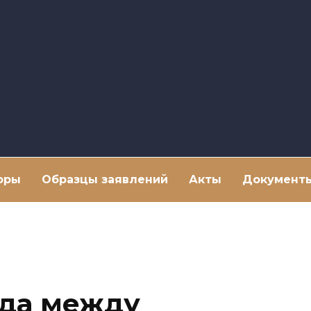
оры
Образцы заявлений
Акты
Документ
яда между