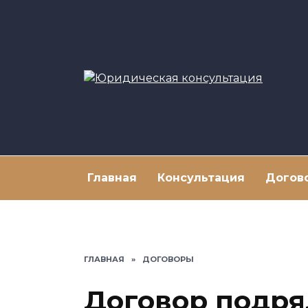
Перейти
к
содержанию
Главная
Консультация
Догов
ГЛАВНАЯ
»
ДОГОВОРЫ
Договор подр