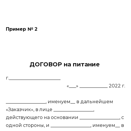
Пример № 2
ДОГОВОР на питание
г.______________________
«___» ____________ 2022 г.
_________________, именуем__ в дальнейшем
«Заказчик», в лице _________________,
действующего на основании _________________, с
одной стороны, и _________________, именуем__ в