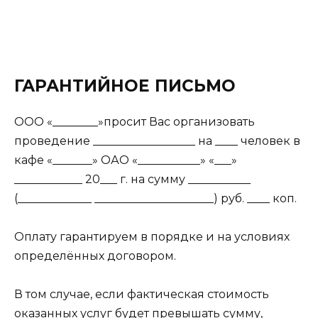
ГАРАНТИЙНОЕ ПИСЬМО
ООО «________»просит Вас организовать
проведение __________________ на ____ человек в
кафе «_______» ОАО «___________» «___»
____________ 20___ г. на сумму ___________
(_____________ _____________________) руб. ____ коп.
Оплату гарантируем в порядке и на условиях
определённых договором.
В том случае, если фактическая стоимость
оказанных услуг будет превышать сумму,