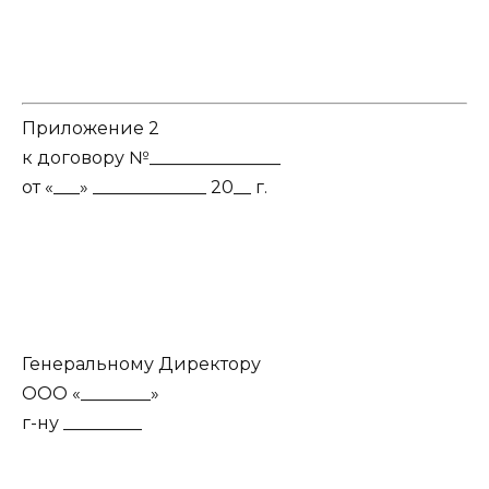
Приложение 2
к договору №_______________
от «___» _____________ 20__ г.
Генеральному Директору
ООО «________»
г-ну _________