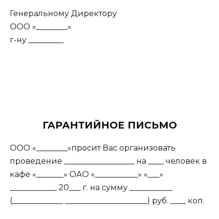
Генеральному Директору
ООО «________»
г-ну _________
ГАРАНТИЙНОЕ ПИСЬМО
ООО «________»просит Вас организовать
проведение __________________ на ____ человек в
кафе «_______» ОАО «___________» «___»
____________ 20___ г. на сумму ___________
(_____________ _____________________) руб. ____ коп.