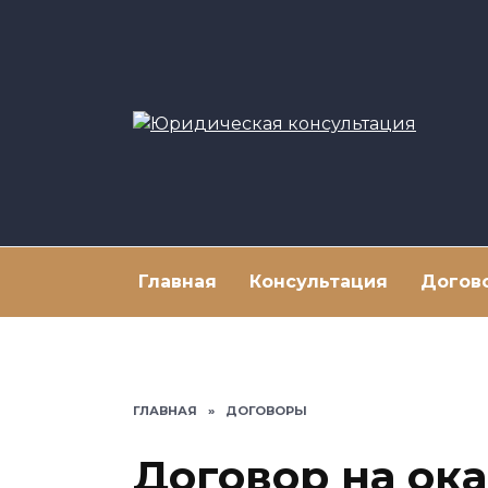
Перейти
к
содержанию
Главная
Консультация
Догов
ГЛАВНАЯ
»
ДОГОВОРЫ
Договор на ок