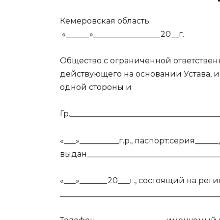
Кемеровская область
«______»_________________20__г.
Общество с ограниченной ответственн
действующего на основании Устава,
одной стороны и
Гр._____________________________________
«___»__________г.р., паспорт:серия______
выдан__________________________________
«___»_______20___г., состоящий на рег
________________________________________