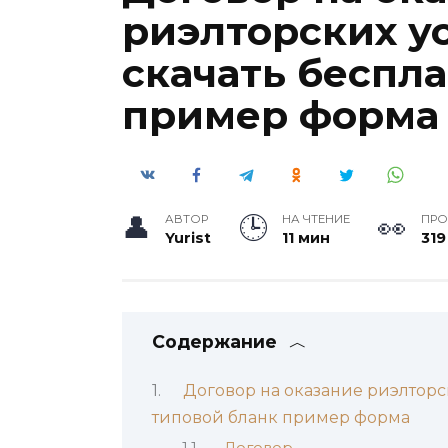
риэлторских ус
скачать беспл
пример форма
АВТОР
НА ЧТЕНИЕ
ПР
Yurist
11 мин
319
Содержание
Договор на оказание риэлторск
типовой бланк пример форма
Договор