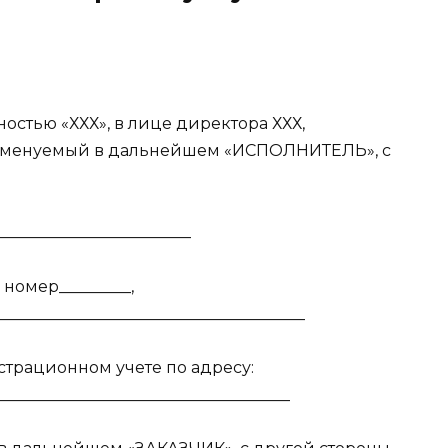
остью «ХХХ», в лице директора ХХХ,
 именуемый в дальнейшем «ИСПОЛНИТЕЛЬ», с
_________________________
, номер_________,
______________________________________
истрационном учете по адресу:
_____________________________________