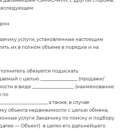
 в дальнейшем «ЗАКАЗЧИК», с другой стороны,
жеследующем:
рон.
казчику услуги, установленные настоящим
тить их в полном объеме в порядке и на
полнитель обязуется подыскать
аемый с целью ________________ (продажи/
сти в виде __________________ (наименование:
о по
____________________, а также, в случае
ку объекта недвижимости с целью обмена,
нные услуги Заказчику по поиску и подбору
далее — Объект)
в целях его дальнейшего