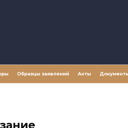
оры
Образцы заявлений
Акты
Документ
азание