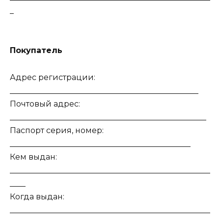
_
Покупатель
Адрес регистрации:
________________________________________________
Почтовый адрес:
__________________________________________________
Паспорт серия, номер:
______________________________________________
Кем выдан:
___________________________________________________
____
Когда выдан:
___________________________________________________