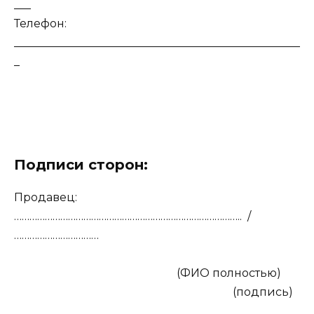
___
Телефон:
___________________________________________________
_
Подписи сторон:
Продавец:
……………………………………………………………………………..
/
……………………………
(ФИО полностью)
(подпись)