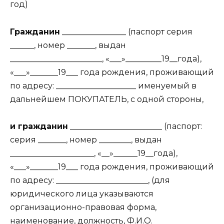
год)
Гражданин
________________ (паспорт серия
______, номер _______, выдан
_______________________, «___»_________19__года),
«___»_______19___ года рождения, проживающий
по адресу: ____________________ именуемый в
дальнейшем ПОКУПАТЕЛЬ, с одной стороны,
и гражданин
_______________________ (паспорт:
серия _______, номер ________, выдан
_____________________, «__»______19__года),
«___»_______19___ года рождения, проживающий
по адресу: _______________________, (для
юридического лица указываются
организационно-правовая форма,
наименование, должность, Ф.И.О.