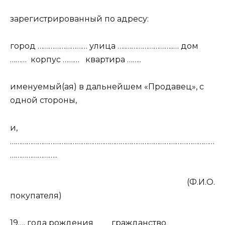
зарегистрированный по адресу:
город ……………………… улица …..……………………..… дом
………
корпус ………
квартира ……..
именуемый(ая) в дальнейшем «Продавец», с
одной стороны,
и,
…………………………………………………………………………………………………
……………………..
(Ф.И.О.
покупателя)
19…. года рождения
гражданство