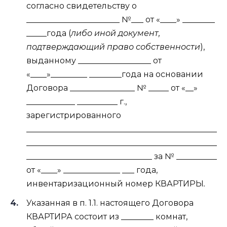
согласно свидетельству о
_______________________ №___ от «____» ________
_____года (
либо иной документ,
подтверждающий право собственности
),
выданному __________________ от
«____»_________ ________года на основании
Договора ________________ № _____ от «__»
____________ __________ г.,
зарегистрированного
_______________________________________________
_______________________________________________
_______________________________ за № __________
от «____» ______________ ___ года,
инвентаризационный номер КВАРТИРЫ
.
Указанная в п. 1.1. настоящего Договора
КВАРТИРА состоит из ________ комнат,