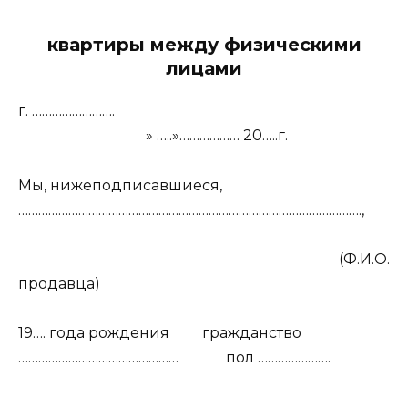
квартиры между физическими
лицами
г. …………………….
» …..»……………… 20…..г.
Мы, нижеподписавшиеся,
………………………………………………………………………………………….,
(Ф.И.О.
продавца)
19…. года рождения
гражданство
…………………………………………
пол ………………….