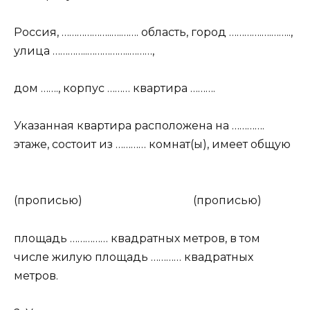
Россия, ………………..….……. область, город ………….….……..,
улица …………..……………..………,
дом ……., корпус ……… квартира ……….
Указанная квартира расположена на ………….
этаже, состоит из ………… комнат(ы), имеет общую
(прописью)
(прописью)
площадь …………… квадратных метров, в том
числе жилую площадь ………… квадратных
метров.