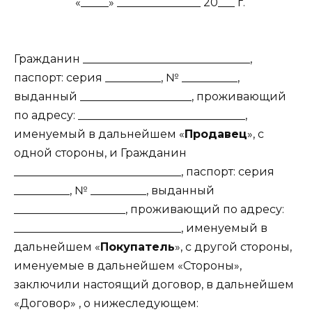
«_____» _______________ 20___ г.
Гражданин ______________________________,
паспорт: серия __________, № __________,
выданный ____________________, проживающий
по адресу: ______________________________,
именуемый в дальнейшем «
Продавец
», с
одной стороны, и Гражданин
______________________________, паспорт: серия
__________, № __________, выданный
____________________, проживающий по адресу:
______________________________, именуемый в
дальнейшем «
Покупатель
», с другой стороны,
именуемые в дальнейшем «Стороны»,
заключили настоящий договор, в дальнейшем
«Договор» , о нижеследующем: