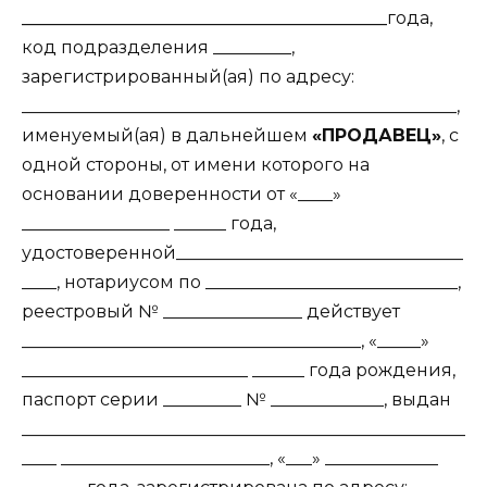
__________________________________________
года,
код подразделения _________,
зарегистрированный(ая) по адресу:
__________________________________________________,
именуемый(ая) в дальнейшем
«ПРОДАВЕЦ»
, с
одной стороны, от имени которого на
основании доверенности от «____»
_________________ ______ года,
удостоверенной_________________________________
____, нотариусом по _____________________________,
реестровый № ________________ действует
_______________________________________, «_____»
__________________________ ______ года рождения,
паспорт серии _________ № _____________, выдан
___________________________________________________
____ ________________________, «___» _____________