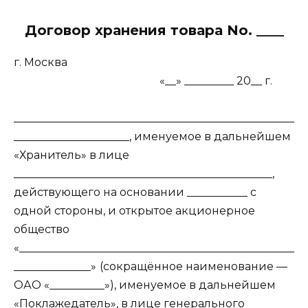
Договор хранения товара No. ____
г. Москва
«__» _________ 20__ г.
___________________________________________________
_____________________, именуемое в дальнейшем
«Хранитель» в лице
_______________________________________________,
действующего на основании ___________ с
одной стороны, и открытое акционерное
общество
«__________________________________________________
______________»
(сокращённое наименование —
ОАО «__________»), именуемое в дальнейшем
«Поклажедатель», в лице генерального