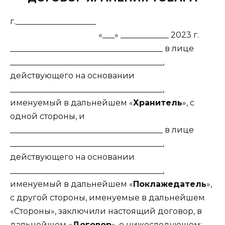
г.____________________
«___» ____________ 2023 г.
______________________________________ в лице
______________________________________,
действующего на основании
______________________________________,
именуемый в дальнейшем «
Хранитель
», с
одной стороны, и
______________________________________ в лице
______________________________________,
действующего на основании
______________________________________,
именуемый в дальнейшем «
Поклажедатель
»,
с другой стороны, именуемые в дальнейшем
«Стороны», заключили настоящий договор, в
дальнейшем «
Договор
», о нижеследующем: