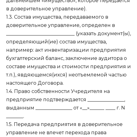
дальнейшем «имущество», которое передается
в доверительное управление).
1.3. Состав имущества, передаваемого в
доверительное управление, определен в
____________________________ (указать документ(ы),
определяющий(ие) состав имущества,
например: акт инвентаризации предприятия
бухгалтерский баланс, заключение аудитора о
составе имущества и стоимости предприятия и
т.п.), явдяющемся(ихся) неотъемлемой частью
настоящего Договора.
1.4. Право собственности Учредителя на
предприятие подтверждается _______________,
выданным _______________ от «__»______ ____ г. N
_______.
1.5. Передача предприятия в доверительное
управление не влечет перехода права