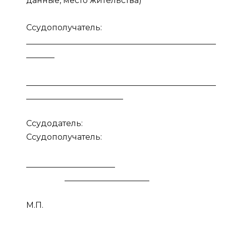
данные, место жительства)
Ссудополучатель:
_______________________________________________
_______
_______________________________________________
________________________
Ссудодатель:
Ссудополучатель:
______________________
_____________________
М.П.