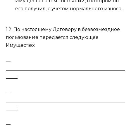
Имущество в том состоянии, в котором он
его получил, с учетом нормального износа.
1.2. По настоящему Договору в безвозмездное
пользование передается следующее
Имущество:
—
___________________________________________________
_____;
—
___________________________________________________
_____;
—