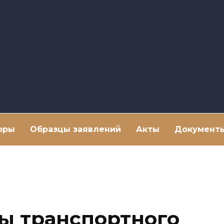
оры
Образцы заявлений
Акты
Документ
ы транспортного