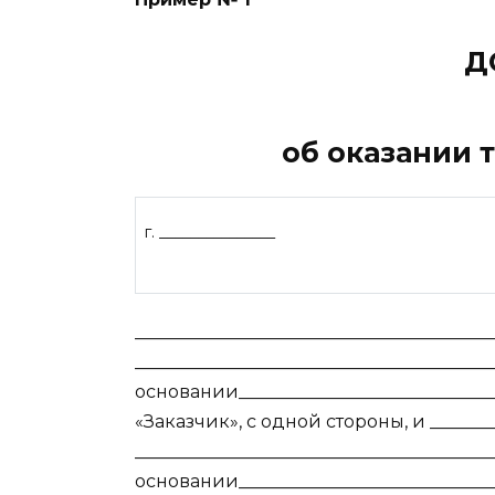
Д
об оказании 
г. _______________
________________________________________
_______________________________________
основании___________________________
«Заказчик», с одной стороны, и ________
_______________________________________
основании___________________________