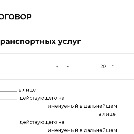
ОГОВОР
транспортных услуг
«____» ______________ 20__ г.
________ в лице
_________, действующего на
_____________________, именуемый в дальнейшем
________________________________________ в лице
_________, действующего на
_____________________, именуемый в дальнейшем