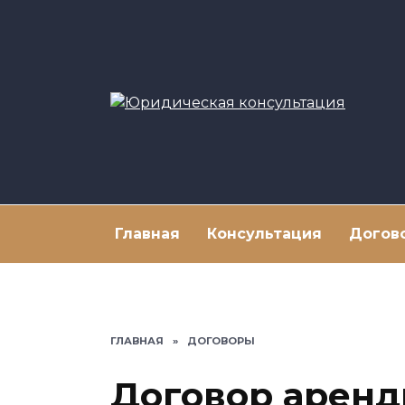
Перейти
к
содержанию
Главная
Консультация
Догов
ГЛАВНАЯ
»
ДОГОВОРЫ
Договор аренд