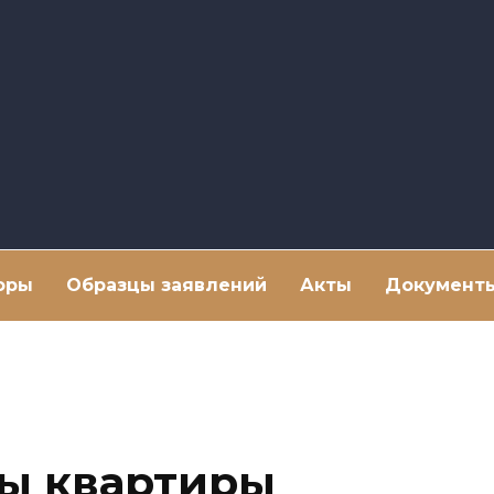
оры
Образцы заявлений
Акты
Документ
ы квартиры