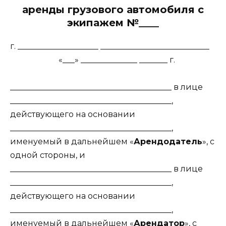
аренды грузового автомобиля с
экипажем №____
г. ____________________ ___________________________
«___» ______________ _______ г.
________________________________________ в лице
________________________________________,
действующего на основании
________________________________________,
именуемый в дальнейшем «
Арендодатель
», с
одной стороны, и
________________________________________ в лице
________________________________________,
действующего на основании
________________________________________,
именуемый в дальнейшем «
Арендатор
», с