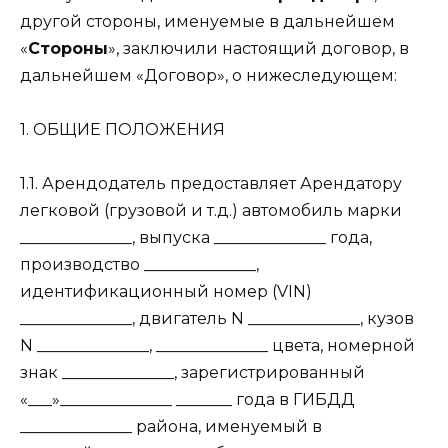
другой стороны, именуемые в дальнейшем
«
Стороны
», заключили настоящий договор, в
дальнейшем «Договор», о нижеследующем:
1. ОБЩИЕ ПОЛОЖЕНИЯ
1.1. Арендодатель предоставляет Арендатору
легковой (грузовой и т.д.) автомобиль марки
______________, выпуска ______________ года,
производство ______________,
идентификационный номер (VIN)
______________, двигатель N ______________, кузов
N ______________, ______________ цвета, номерной
знак ______________, зарегистрированный
«___»______________ _______ года в ГИБДД
______________ района, именуемый в