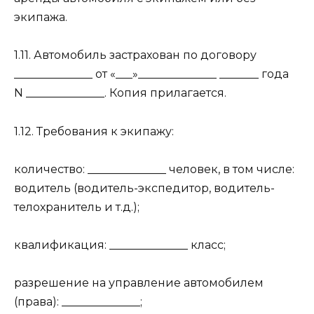
экипажа.
1.11. Автомобиль застрахован по договору
______________ от «___»______________ _______ года
N ______________. Копия прилагается.
1.12. Требования к экипажу:
количество: ______________ человек, в том числе:
водитель (водитель-экспедитор, водитель-
телохранитель и т.д.);
квалификация: ______________ класс;
разрешение на управление автомобилем
(права): ______________;