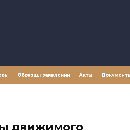
оры
Образцы заявлений
Акты
Документ
ды движимого