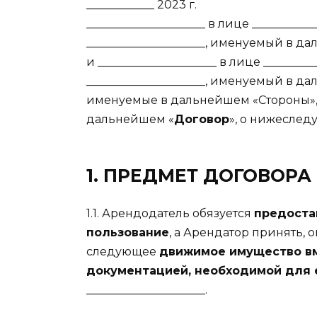
____________ 2023 г.
_____________________ в лице _________
_____________________, именуемый в д
и _____________________ в лице _______
_____________________, именуемый в д
именуемые в дальнейшем «Стороны»,
дальнейшем «
Договор
», о нижеслед
1. ПРЕДМЕТ ДОГОВОРА
1.1. Арендодатель обязуется
предоста
пользование
, а Арендатор принять, 
следующее
движимое имущество вм
документацией, необходимой для е
_____________________.