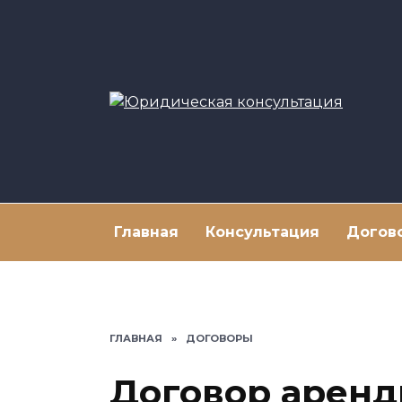
Перейти
к
содержанию
Главная
Консультация
Догов
ГЛАВНАЯ
»
ДОГОВОРЫ
Договор арен