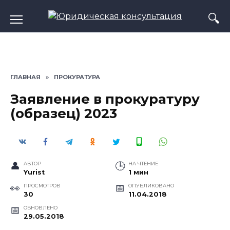
Перейти
к
содержанию
ГЛАВНАЯ
»
ПРОКУРАТУРА
Заявление в прокуратуру
(образец) 2023
АВТОР
НА ЧТЕНИЕ
Yurist
1 мин
ПРОСМОТРОВ
ОПУБЛИКОВАНО
30
11.04.2018
ОБНОВЛЕНО
29.05.2018